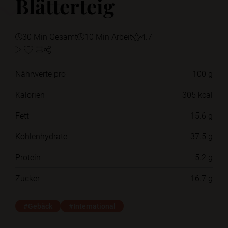
Blätterteig
30 Min Gesamt
10 Min Arbeit
4.7
Nährwerte pro
100 g
Kalorien
305 kcal
Fett
15.6 g
Kohlenhydrate
37.5 g
Protein
5.2 g
Zucker
16.7 g
#Gebäck
#International