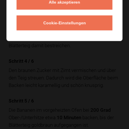
Alle akzeptieren
eingeschlossen sind.
Schritt 3
/
6
Cookie-Einstellungen
Die umwickelten Bananen auf ein mit Backpapier
belegtes Blech legen. Das Ei verquirlen und den
Blätterteig damit bestreichen.
Schritt 4
/
6
Den braunen Zucker mit Zimt vermischen und über
den Teig streuen. Dadurch wird die Oberfläche beim
Backen leicht karamellig und schön knusprig.
Schritt 5
/
6
Die Bananen im vorgeheizten Ofen bei
200 Grad
Ober-/Unterhitze etwa
10 Minuten
backen, bis der
Blätterteig goldbraun aufgegangen ist.