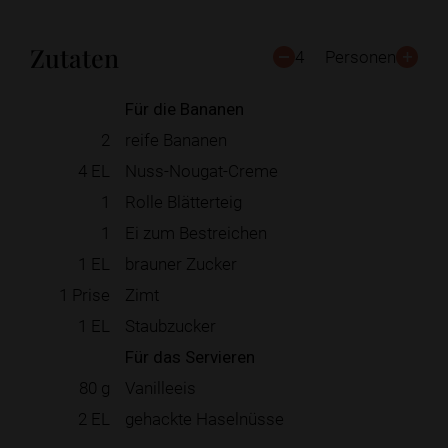
Zutaten
4
Personen
Für die Bananen
2
reife Bananen
4
EL
Nuss-Nougat-Creme
1
Rolle Blätterteig
1
Ei zum Bestreichen
1
EL
brauner Zucker
1
Prise
Zimt
1
EL
Staubzucker
Für das Servieren
80
g
Vanilleeis
2
EL
gehackte Haselnüsse