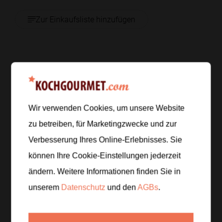
Zur Einkaufsliste hinzufügen
Zubereitung
Schritt 1
/
6
Wir verwenden Cookies, um unsere Website
Die Bananen schälen und der Länge nach vorsichtig
mit einem V-förmigen Schnitt einschneiden, ohne sie
zu betreiben, für Marketingzwecke und zur
komplett zu halbieren. Die Nuss-Nougat-Creme in
Verbesserung Ihres Online-Erlebnisses. Sie
die Öffnung streichen.
können Ihre Cookie-Einstellungen jederzeit
ändern. Weitere Informationen finden Sie in
Schritt 2
/
6
unserem
Datenschutz
und den
AGBs
.
Den Blätterteig ausrollen und in lange Streifen
schneiden. Die gefüllten Bananen jeweils mit den
Teigstreifen umwickeln, sodass sie gut