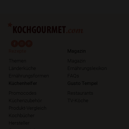
fab fa-facebook-f
fab fa-instagram
fab fa-pinterest
Rezepte
Magazin
Themen
Magazin
Länderküche
Ernährungslexikon
Ernährungsformen
FAQs
Küchenhelfer
Gusto Tempel
Promocodes
Restaurants
Küchenzubehör
TV-Köche
Produkt-Vergleich
Kochbücher
Hersteller