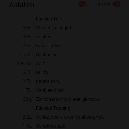
Zutaten
2
Personen
Für den Teig
6
EL
Weizenmehl glatt
3
EL
Zucker
2
EL
Kakaopulver
0.5
TL
Backpulver
1
Prise
Salz
6
EL
Milch
2
EL
neutrales Öl
1
TL
Vanilleextrakt
30
g
Zartbitterschokolade, gehackt
Für das Topping
2
EL
Schlagobers oder Vanillejoghurt
1
TL
Schokoraspel