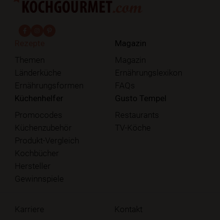
fab fa-facebook-f
fab fa-instagram
fab fa-pinterest
Rezepte
Magazin
Themen
Magazin
Länderküche
Ernährungslexikon
Ernährungsformen
FAQs
Küchenhelfer
Gusto Tempel
Promocodes
Restaurants
Küchenzubehör
TV-Köche
Produkt-Vergleich
Kochbücher
Hersteller
Gewinnspiele
Karriere
Kontakt