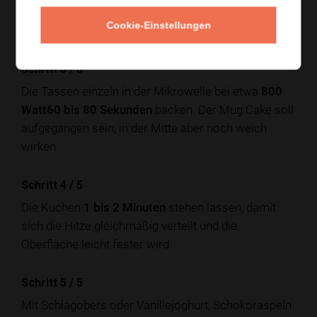
Die gehackte Schokolade unterheben oder in die
Cookie-Einstellungen
Mitte drücken.
Schritt 3
/
5
Die Tassen einzeln in der Mikrowelle bei etwa
800
Watt
60 bis 80 Sekunden
backen. Der Mug Cake soll
aufgegangen sein, in der Mitte aber noch weich
wirken.
Schritt 4
/
5
Die Kuchen
1 bis 2 Minuten
stehen lassen, damit
sich die Hitze gleichmäßig verteilt und die
Oberfläche leicht fester wird.
Schritt 5
/
5
Mit Schlagobers oder Vanillejoghurt, Schokoraspeln