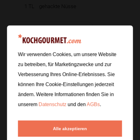
1
TL
gehackte Nüsse
Zur Einkaufsliste hinzufügen
Wir verwenden Cookies, um unsere Website
Zubereitung
zu betreiben, für Marketingzwecke und zur
Verbesserung Ihres Online-Erlebnisses. Sie
Schritt 1
/
5
können Ihre Cookie-Einstellungen jederzeit
Mehl, Zucker, Kakaopulver, Backpulver und Salz auf
zwei mikrowellengeeignete Tassen aufteilen und gut
ändern. Weitere Informationen finden Sie in
vermischen.
unserem
Datenschutz
und den
AGBs
.
Schritt 2
/
5
Milch, Öl und Vanilleextrakt dazugeben und alles
Alle akzeptieren
direkt in den Tassen zu einem glatten Teig verrühren.