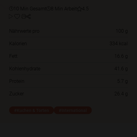
10 Min Gesamt
8 Min Arbeit
4.5
Nährwerte pro
100 g
Kalorien
334 kcal
Fett
16.6 g
Kohlenhydrate
41.6 g
Protein
5.7 g
Zucker
26.4 g
#Kuchen & Torten
#International