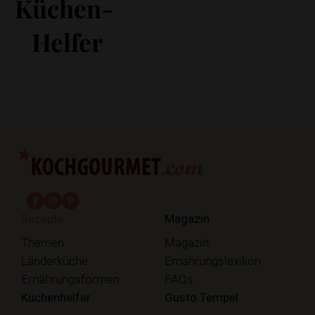
Küchen-
Helfer
fab fa-facebook-f
fab fa-instagram
fab fa-pinterest
Rezepte
Magazin
Themen
Magazin
Länderküche
Ernährungslexikon
Ernährungsformen
FAQs
Küchenhelfer
Gusto Tempel