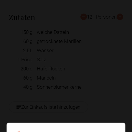
Zutaten
12
Personen
150
g
weiche Datteln
60
g
getrocknete Marillen
2
EL
Wasser
1
Prise
Salz
200
g
Haferflocken
60
g
Mandeln
40
g
Sonnenblumenkerne
Zur Einkaufsliste hinzufügen