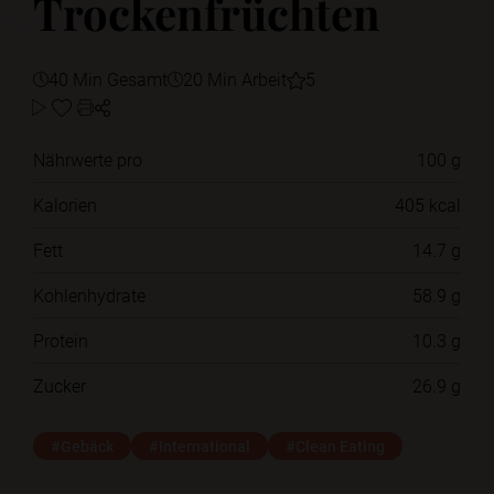
Trockenfrüchten
40 Min Gesamt
20 Min Arbeit
5
Nährwerte pro
100 g
Kalorien
405 kcal
Fett
14.7 g
Kohlenhydrate
58.9 g
Protein
10.3 g
Zucker
26.9 g
#Gebäck
#International
#Clean Eating