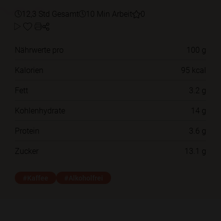
12,3 Std Gesamt
10 Min Arbeit
0
Nährwerte pro
100 g
Kalorien
95 kcal
Fett
3.2 g
Kohlenhydrate
14 g
Protein
3.6 g
Zucker
13.1 g
#Kaffee
#Alkoholfrei