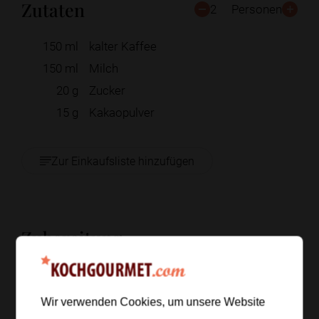
Zutaten
2
Personen
150
ml
kalter Kaffee
150
ml
Milch
20
g
Zucker
15
g
Kakaopulver
Zur Einkaufsliste hinzufügen
Zubereitung
Schritt 1
/
4
Den kalten Kaffee mit Milch, Zucker und
Wir verwenden Cookies, um unsere Website
Kakaopulver glatt mixen, bis eine gleichmäßige