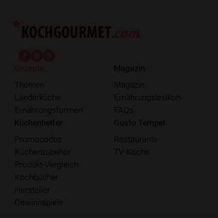
fab fa-facebook-f
fab fa-instagram
fab fa-pinterest
Rezepte
Magazin
Themen
Magazin
Länderküche
Ernährungslexikon
Ernährungsformen
FAQs
Küchenhelfer
Gusto Tempel
Promocodes
Restaurants
Küchenzubehör
TV-Köche
Produkt-Vergleich
Kochbücher
Hersteller
Gewinnspiele