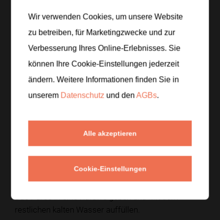
Schritt 1
/
6
Wir verwenden Cookies, um unsere Website
Die Mirabellen waschen, halbieren und entsteinen.
zu betreiben, für Marketingzwecke und zur
Die Zitrone auspressen.
Verbesserung Ihres Online-Erlebnisses. Sie
können Ihre Cookie-Einstellungen jederzeit
Schritt 2
/
6
ändern. Weitere Informationen finden Sie in
Die Mirabellen mit dem Zitronensaft und etwas
unserem
Datenschutz
und den
AGBs
.
Wasser fein pürieren.
Schritt 3
/
6
Alle akzeptieren
Den Zucker unter das Mirabellenpüree rühren, bis er
sich vollständig aufgelöst hat.
Cookie-Einstellungen
Schritt 4
/
6
Das Püree in eine Karaffe geben und mit dem
restlichen kalten Wasser auffüllen.