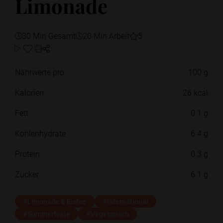
Limonade
30 Min Gesamt
20 Min Arbeit
5
Nährwerte pro
100 g
Kalorien
26 kcal
Fett
0.1 g
Kohlenhydrate
6.4 g
Protein
0.3 g
Zucker
6.1 g
#Limonade & Eistee
#International
#Sommerfeste
#Vegetarisch