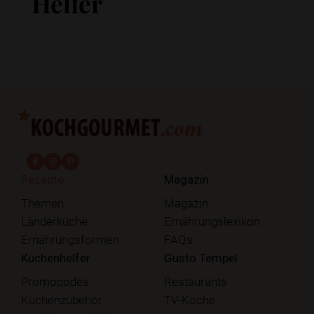
Helfer
fab fa-facebook-f
fab fa-instagram
fab fa-pinterest
Rezepte
Magazin
Themen
Magazin
Länderküche
Ernährungslexikon
Ernährungsformen
FAQs
Küchenhelfer
Gusto Tempel
Promocodes
Restaurants
Küchenzubehör
TV-Köche