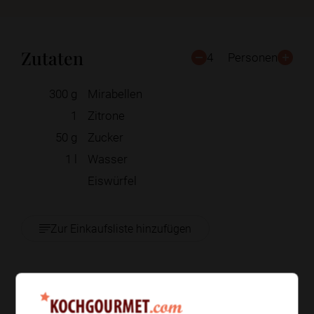
Zutaten
4
Personen
300
g
Mirabellen
1
Zitrone
50
g
Zucker
1
l
Wasser
Eiswürfel
Zur Einkaufsliste hinzufügen
Zubereitung