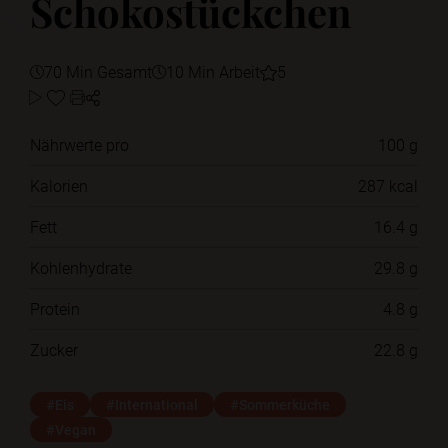
Schokostückchen
70 Min Gesamt
10 Min Arbeit
5
Nährwerte pro
100 g
Kalorien
287 kcal
Fett
16.4 g
Kohlenhydrate
29.8 g
Protein
4.8 g
Zucker
22.8 g
#Eis
#International
#Sommerküche
#Vegan