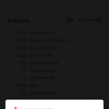
Zutaten
4
Personen
400
ml
Haferdrink
250
ml
vegane Schlagcreme
200
g
Cashewkerne
120
g
Rohrzucker
75
g
Agavendicksaft
1
TL
Speisestärke
1
TL
Vanilleextrakt
1
Prise
Salz
15
g
frische Minze
2
Msp. Matchapulver (optional)
50
g
Zartbitterschokolade, gehackt