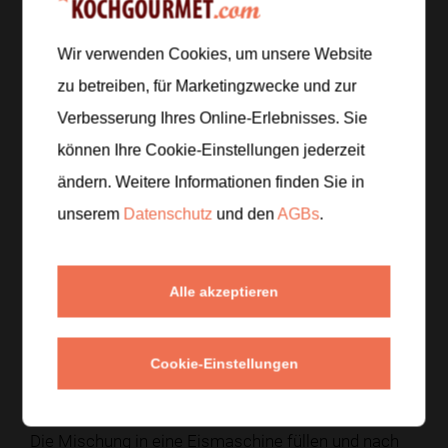
Wir verwenden Cookies, um unsere Website
Zur Einkaufsliste hinzufügen
zu betreiben, für Marketingzwecke und zur
Verbesserung Ihres Online-Erlebnisses. Sie
können Ihre Cookie-Einstellungen jederzeit
Zubereitung
ändern. Weitere Informationen finden Sie in
unserem
Datenschutz
und den
AGBs
.
Schritt 1
/
4
Haferdrink, Schlagcreme, Cashewkerne, Rohrzucker,
Agavendicksaft, Speisestärke, Vanilleextrakt, Salz,
Alle akzeptieren
Minze und nach Belieben Matchapulver in einem
leistungsstarken Mixer sehr fein pürieren. Nach
Wunsch die Masse durch ein feines Sieb streichen.
Cookie-Einstellungen
Schritt 2
/
4
Die Mischung in eine Eismaschine füllen und nach