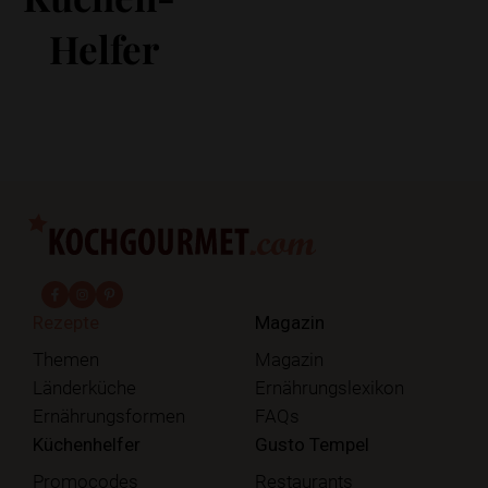
Helfer
fab fa-facebook-f
fab fa-instagram
fab fa-pinterest
Rezepte
Magazin
Themen
Magazin
Länderküche
Ernährungslexikon
Ernährungsformen
FAQs
Küchenhelfer
Gusto Tempel
Promocodes
Restaurants