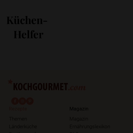
Küchen-
Helfer
fab fa-facebook-f
fab fa-instagram
fab fa-pinterest
Rezepte
Magazin
Themen
Magazin
Länderküche
Ernährungslexikon