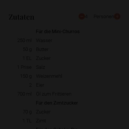
Zutaten
4
Personen
Für die Mini-Churros
250
ml
Wasser
50
g
Butter
1
EL
Zucker
1
Prise
Salz
150
g
Weizenmehl
2
Eier
700
ml
Öl zum Frittieren
Für den Zimtzucker
70
g
Zucker
1
TL
Zimt