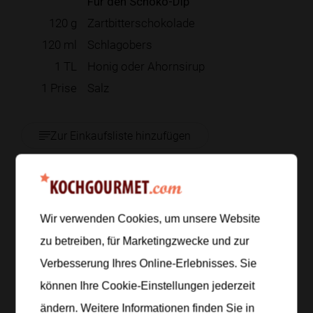
Für den Schoko-Dip
120
g
Zartbitterschokolade
120
ml
Schlagobers
1
TL
Honig oder Ahornsirup
1
Prise
Salz
Zur Einkaufsliste hinzufügen
Zubereitung
Wir verwenden Cookies, um unsere Website
zu betreiben, für Marketingzwecke und zur
Schritt 1
/
7
Verbesserung Ihres Online-Erlebnisses. Sie
Wasser, Butter, Zucker und Salz in einem Topf
aufkochen. Das Mehl auf einmal dazugeben und
können Ihre Cookie-Einstellungen jederzeit
kräftig rühren, bis sich ein glatter Teigklops bildet
ändern. Weitere Informationen finden Sie in