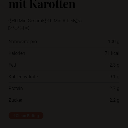
mit Karotten
30 Min Gesamt
10 Min Arbeit
5
Nährwerte pro
100 g
Kalorien
71 kcal
Fett
2.3 g
Kohlenhydrate
9.1 g
Protein
2.7 g
Zucker
2.2 g
#Clean Eating