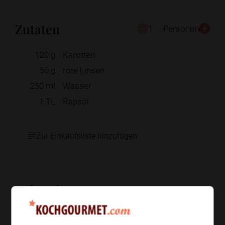
Zutaten
1
Personen
120
g
Karotten
50
g
rote Linsen
250
ml
Wasser
1
TL
Rapsöl
Zur Einkaufsliste hinzufügen
Zubereitung
Schritt 1
/
5