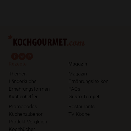
fab fa-facebook-f
fab fa-instagram
fab fa-pinterest
Rezepte
Magazin
Themen
Magazin
Länderküche
Ernährungslexikon
Ernährungsformen
FAQs
Küchenhelfer
Gusto Tempel
Promocodes
Restaurants
Küchenzubehör
TV-Köche
Produkt-Vergleich
Kochbücher