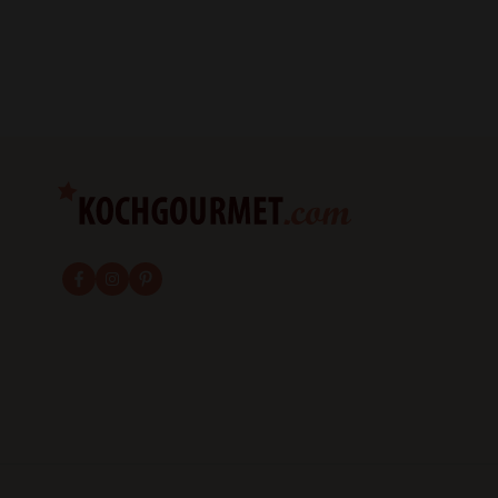
fab fa-facebook-f
fab fa-instagram
fab fa-pinterest