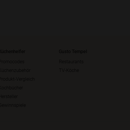
Küchenhelfer
Gusto Tempel
Promocodes
Restaurants
Küchenzubehör
TV-Köche
Produkt-Vergleich
Kochbücher
Hersteller
Gewinnspiele