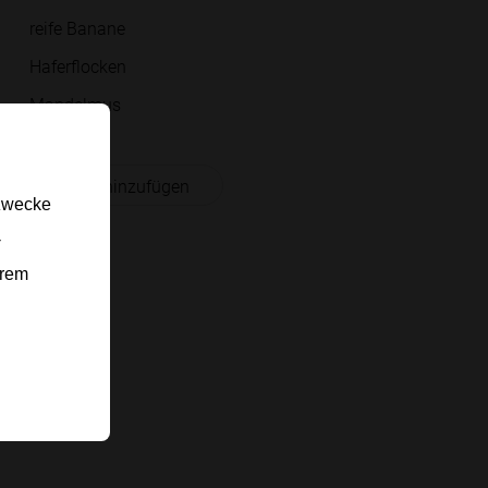
reife Banane
Haferflocken
Mandelmus
 Einkaufsliste hinzufügen
gzwecke
-
erem