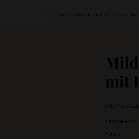
Rezepte
Magazin
Küchenhelfer
Kochpedia
Gus
Mild
mit 
25 Min Gesa
Nährwerte pro
Kalorien