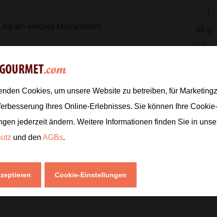
1
 bis ein weiches Mus entsteht.
80
g
1
TL
 und alles gründlich vermengen. Die
Zur
s Feuchtigkeit aufnehmen.
enden Cookies, um unsere Website zu betreiben, für Marketin
Verbesserung Ihres Online-Erlebnisses. Sie können Ihre Cookie
ngen jederzeit ändern. Weitere Informationen finden Sie in uns
 Abstand auf ein mit Backpapier
hutz
und den
AGBs
.
kzeptieren
Cookie-Einstellungen
sie leicht fest werden und sanft Farbe