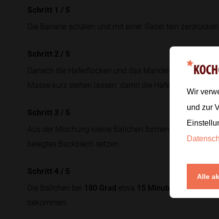
Schritt 1
/
5
Die Banane schälen und mit einer Gabel fein zerdrücken,
Schritt 2
/
5
Danach die Haferflocken und das Mandelmus dazugeben
Masse kurz stehen lassen, damit die Haferflocken etwa
Wir verw
und zur 
Schritt 3
/
5
Einstellu
Aus der Mischung kleine Bällchen formen und mit etwas
Datensc
belegtes Backblech setzen.
Schritt 4
/
5
Alle a
Die Bällchen bei
180 Grad
etwa
15 Minuten
backen, bis 
bekommen.