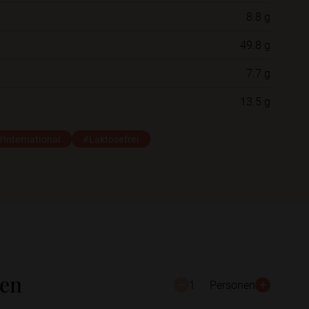
8.8 g
Neue Ordner
49.8 g
7.7 g
Schließen
Speichern
13.5 g
#International
#Laktosefrei
ten
1
Personen