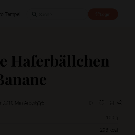
Suche
to Tempel
Login
e Haferbällchen
Banane
mt
10 Min Arbeit
5
100 g
Willst du das Rezept in einem Ordner
298 kcal
speichern?