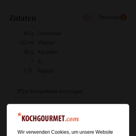
Zutaten
1
Personen
60
g
Couscous
120
ml
Wasser
80
g
Karotten
1
Ei
1
TL
Rapsöl
Zur Einkaufsliste hinzufügen
Zubereitung
Wir verwenden Cookies, um unsere Website