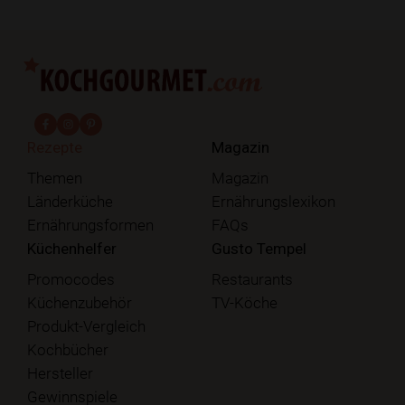
fab fa-facebook-f
fab fa-instagram
fab fa-pinterest
Rezepte
Magazin
Themen
Magazin
Länderküche
Ernährungslexikon
Ernährungsformen
FAQs
Küchenhelfer
Gusto Tempel
Promocodes
Restaurants
Küchenzubehör
TV-Köche
Produkt-Vergleich
Kochbücher
Hersteller
Gewinnspiele