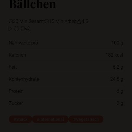
Bällchen
30 Min Gesamt
15 Min Arbeit
4.5
Nährwerte pro
100 g
Kalorien
182 kcal
Fett
6.2 g
Kohlenhydrate
24.5 g
Protein
6 g
Zucker
2 g
#Snack
#International
#Vegetarisch