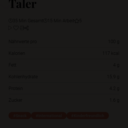
Taler
35 Min Gesamt
15 Min Arbeit
5
Nährwerte pro
100 g
Kalorien
117 kcal
Fett
4 g
Kohlenhydrate
15.9 g
Protein
4.2 g
Zucker
1.6 g
#Snack
#International
#Kinderfreundlich