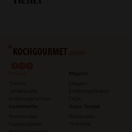
fab fa-facebook-f
fab fa-instagram
fab fa-pinterest
Rezepte
Magazin
Themen
Magazin
Länderküche
Ernährungslexikon
Ernährungsformen
FAQs
Küchenhelfer
Gusto Tempel
Promocodes
Restaurants
Küchenzubehör
TV-Köche
Produkt-Vergleich