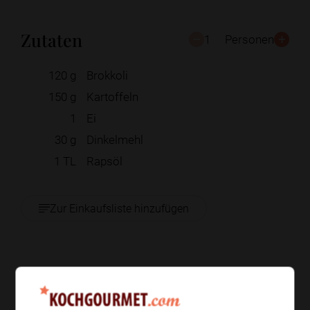
Zutaten
1
Personen
120
g
Brokkoli
150
g
Kartoffeln
1
Ei
30
g
Dinkelmehl
1
TL
Rapsöl
Zur Einkaufsliste hinzufügen
Zubereitung