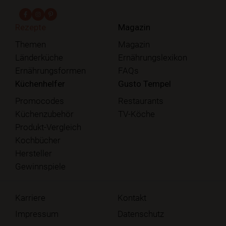
fab fa-facebook-f
fab fa-instagram
fab fa-pinterest
Rezepte
Magazin
Themen
Magazin
Länderküche
Ernährungslexikon
Ernährungsformen
FAQs
Küchenhelfer
Gusto Tempel
Promocodes
Restaurants
Küchenzubehör
TV-Köche
Produkt-Vergleich
Kochbücher
Hersteller
Gewinnspiele
Karriere
Kontakt
Impressum
Datenschutz