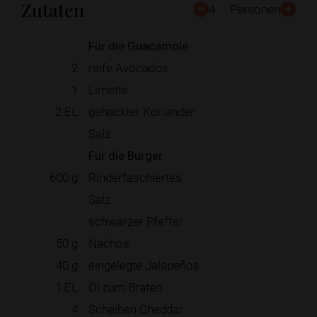
Zutaten
4
Personen
Für die Guacamole
2
reife Avocados
1
Limette
2
EL
gehackter Koriander
Salz
Für die Burger
600
g
Rinderfaschiertes
Salz
schwarzer Pfeffer
50
g
Nachos
40
g
eingelegte Jalapeños
1
EL
Öl zum Braten
4
Scheiben Cheddar