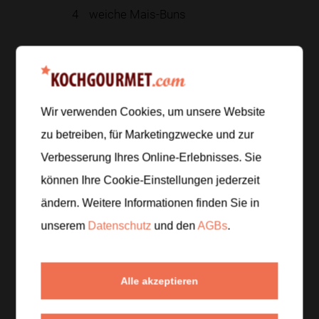
4
weiche Mais-Buns
Zur Einkaufsliste hinzufügen
Wir verwenden Cookies, um unsere Website
Zubereitung
zu betreiben, für Marketingzwecke und zur
Verbesserung Ihres Online-Erlebnisses. Sie
Schritt 1
/
4
können Ihre Cookie-Einstellungen jederzeit
Für die Guacamole die Avocados halbieren,
ändern. Weitere Informationen finden Sie in
entkernen und das Fruchtfleisch mit einer Gabel
unserem
Datenschutz
und den
AGBs
.
cremig zerdrücken. Die Limette auspressen und den
Saft mit gehacktem Koriander und Salz unterrühren.
Alle akzeptieren
Schritt 2
/
4
Das Rinderfaschierte mit Salz und schwarzem