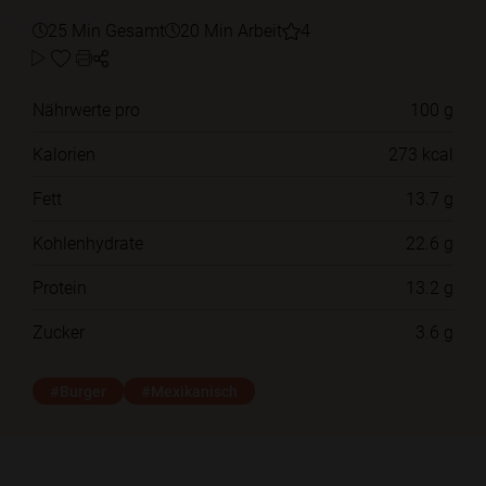
25 Min Gesamt
20 Min Arbeit
4
Nährwerte pro
100 g
Kalorien
273 kcal
Fett
13.7 g
Kohlenhydrate
22.6 g
Protein
13.2 g
Zucker
3.6 g
#Burger
#Mexikanisch