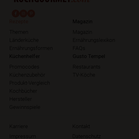
fab fa-facebook-f
fab fa-instagram
fab fa-pinterest
Rezepte
Magazin
Themen
Magazin
Länderküche
Ernährungslexikon
Ernährungsformen
FAQs
Küchenhelfer
Gusto Tempel
Promocodes
Restaurants
Küchenzubehör
TV-Köche
Produkt-Vergleich
Kochbücher
Hersteller
Gewinnspiele
Karriere
Kontakt
Impressum
Datenschutz