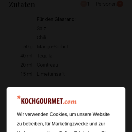
Zutaten
1
Personen
Für den Glasrand:
Salz
Chili
50
g
Mango-Sorbet
40
ml
Tequila
20
ml
Cointreau
15
ml
Limettensaft
Zur Einkaufsliste hinzufügen
Wir verwenden Cookies, um unsere Website
Zubereitung
zu betreiben, für Marketingzwecke und zur