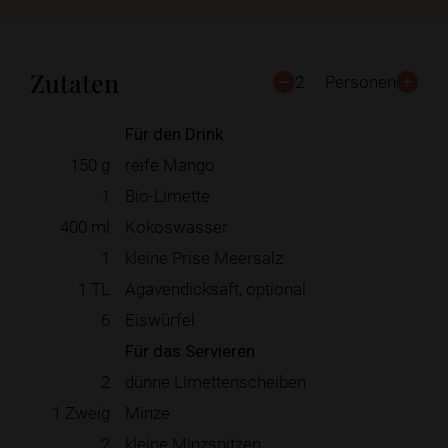
Zutaten
2
Personen
Für den Drink
150
g
reife Mango
1
Bio-Limette
400
ml
Kokoswasser
1
kleine Prise Meersalz
1
TL
Agavendicksaft, optional
6
Eiswürfel
Für das Servieren
2
dünne Limettenscheiben
1
Zweig
Minze
2
kleine Minzspitzen