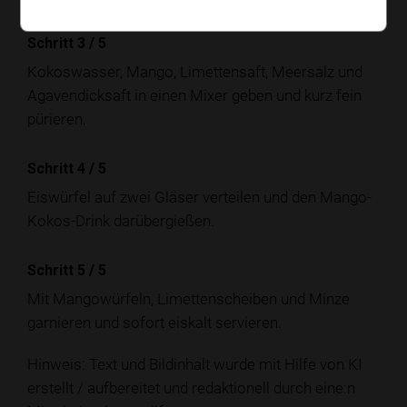
Schritt 3
/
5
Kokoswasser, Mango, Limettensaft, Meersalz und
Agavendicksaft in einen Mixer geben und kurz fein
pürieren.
Schritt 4
/
5
Eiswürfel auf zwei Gläser verteilen und den Mango-
Kokos-Drink darübergießen.
Schritt 5
/
5
Mit Mangowürfeln, Limettenscheiben und Minze
garnieren und sofort eiskalt servieren.
Hinweis: Text und Bildinhalt wurde mit Hilfe von KI
erstellt / aufbereitet und redaktionell durch eine:n