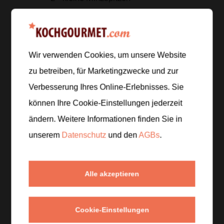
Zur Einkaufsliste hinzufügen
Wir verwenden Cookies, um unsere Website
zu betreiben, für Marketingzwecke und zur
Zubereitung
Verbesserung Ihres Online-Erlebnisses. Sie
können Ihre Cookie-Einstellungen jederzeit
Schritt 1
/
5
ändern. Weitere Informationen finden Sie in
Die Mango schälen, das Fruchtfleisch vom Kern
unserem
Datenschutz
und den
AGBs
.
lösen und in kleine Würfel schneiden. Einige Stücke
für das Servieren beiseitelegen.
Alle akzeptieren
Schritt 2
/
5
Die Limette heiß waschen, halbieren und den Saft
einer Hälfte auspressen. Die zweite Hälfte in dünne
Cookie-Einstellungen
Scheiben schneiden.