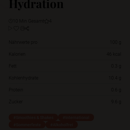
Hydration
10 Min Gesamt
4
Nährwerte pro
100 g
Kalorien
46 kcal
Fett
0.3 g
Kohlenhydrate
10.4 g
Protein
0.6 g
Zucker
9.6 g
#Smoothies & Shakes
#International
#Sommerfeste
#Alkoholfrei