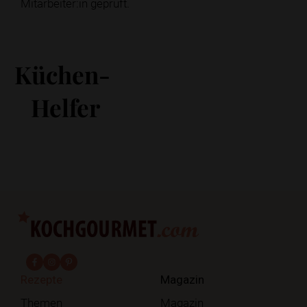
Mitarbeiter:in geprüft.
Küchen-
Helfer
fab fa-facebook-f
fab fa-instagram
fab fa-pinterest
Rezepte
Magazin
Themen
Magazin