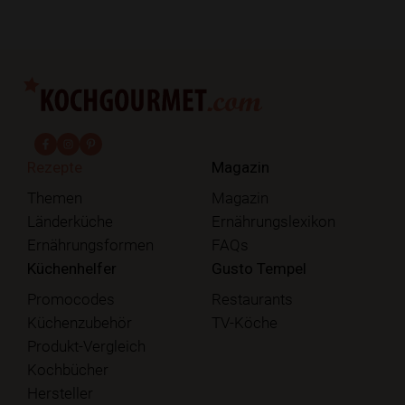
fab fa-facebook-f
fab fa-instagram
fab fa-pinterest
Rezepte
Magazin
Themen
Magazin
Länderküche
Ernährungslexikon
Ernährungsformen
FAQs
Küchenhelfer
Gusto Tempel
Promocodes
Restaurants
Küchenzubehör
TV-Köche
Produkt-Vergleich
Kochbücher
Hersteller