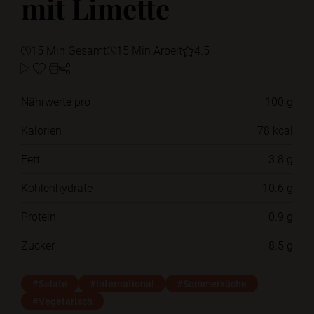
mit Limette
15 Min Gesamt
15 Min Arbeit
4.5
Nährwerte pro
100 g
Kalorien
78 kcal
Fett
3.8 g
Kohlenhydrate
10.6 g
Protein
0.9 g
Zucker
8.5 g
#Salate
#International
#Sommerküche
#Vegetarisch