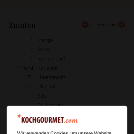
Zutaten
4
Personen
1
Mango
1
Gurke
1
rote Zwiebel
1
Hand
Koriander
1
EL
Limettensaft
1
EL
Olivenöl
Salz
Chiliflocken
Zur Einkaufsliste hinzufügen
Wir verwenden Cookies, um unsere Website