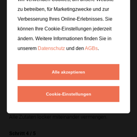
zu betreiben, für Marketingzwecke und zur
Verbesserung Ihres Online-Erlebnisses. Sie
Zubereitung
können Ihre Cookie-Einstellungen jederzeit
Schritt 1
/
5
ändern. Weitere Informationen finden Sie in
Die Mango würfeln und die Gurke in feine Scheiben
unserem
Datenschutz
und den
AGBs
.
schneiden.
Alle akzeptieren
Schritt 2
/
5
Die rote Zwiebel fein schneiden und den Koriander
hacken.
Cookie-Einstellungen
Schritt 3
/
5
Alle Zutaten locker miteinander vermengen.
Schritt 4
/
5