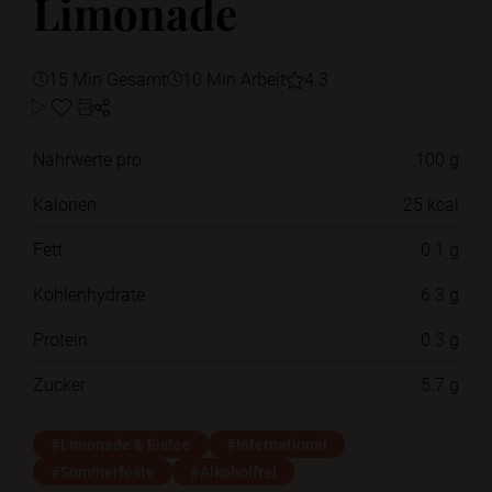
Limonade
15 Min Gesamt
10 Min Arbeit
4.3
Nährwerte pro
100 g
Kalorien
25 kcal
Fett
0.1 g
Kohlenhydrate
6.3 g
Protein
0.3 g
Zucker
5.7 g
#Limonade & Eistee
#International
#Sommerfeste
#Alkoholfrei