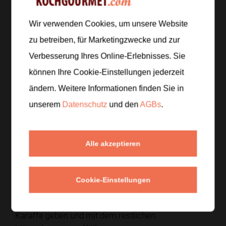
Schritt 1
/
6
Wir verwenden Cookies, um unsere Website
Die Mandarinen schälen und auspressen. Die
zu betreiben, für Marketingzwecke und zur
Zitrone halbieren und ebenfalls auspressen.
Verbesserung Ihres Online-Erlebnisses. Sie
können Ihre Cookie-Einstellungen jederzeit
Schritt 2
/
6
Den Mandarinen- und Zitronensaft miteinander
ändern. Weitere Informationen finden Sie in
verrühren und bei Bedarf durch ein Sieb gießen.
unserem
Datenschutz
und den
AGBs
.
Schritt 3
/
6
Alle akzeptieren
Den Zucker in etwa 100 Milliliter des
Mineralwassers unter Rühren auflösen.
Cookie-Einstellungen
Schritt 4
/
6
Den Zitrussaft und das Zuckerwasser in eine große
Karaffe geben und mit dem restlichen