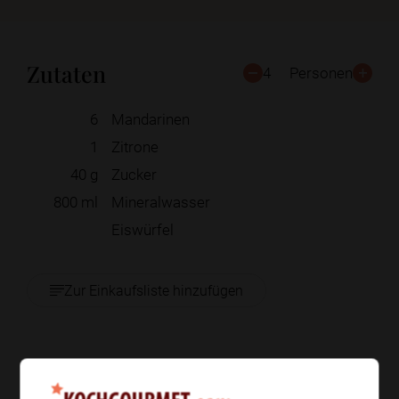
Zutaten
4
Personen
6
Mandarinen
1
Zitrone
40
g
Zucker
800
ml
Mineralwasser
Eiswürfel
Zur Einkaufsliste hinzufügen
Zubereitung