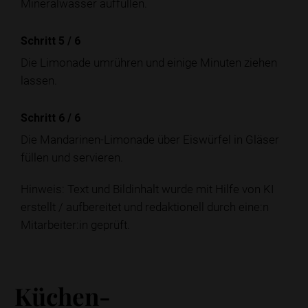
Mineralwasser auffüllen.
Schritt 5
/
6
Die Limonade umrühren und einige Minuten ziehen
lassen.
Schritt 6
/
6
Die Mandarinen-Limonade über Eiswürfel in Gläser
füllen und servieren.
Hinweis: Text und Bildinhalt wurde mit Hilfe von KI
erstellt / aufbereitet und redaktionell durch eine:n
Mitarbeiter:in geprüft.
Küchen-