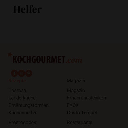
Helfer
fab fa-facebook-f
fab fa-instagram
fab fa-pinterest
Rezepte
Magazin
Themen
Magazin
Länderküche
Ernährungslexikon
Ernährungsformen
FAQs
Küchenhelfer
Gusto Tempel
Promocodes
Restaurants