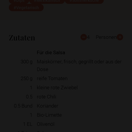
#Dips
#Mexikanisch
#Sommerküche
#Vegetarisch
Zutaten
4
Personen
Für die Salsa
300
g
Maiskörner, frisch, gegrillt oder aus der
Dose
250
g
reife Tomaten
1
kleine rote Zwiebel
0.5
rote Chili
0.5
Bund
Koriander
1
Bio-Limette
1
EL
Olivenöl