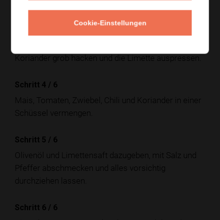
und sehr fein hacken.
Cookie-Einstellungen
Schritt 3
/
6
Die Chili entkernen und fein schneiden. Den
Koriander grob hacken und die Limette auspressen.
Schritt 4
/
6
Mais, Tomaten, Zwiebel, Chili und Koriander in einer
Schüssel vermengen.
Schritt 5
/
6
Olivenöl und Limettensaft dazugeben, mit Salz und
Pfeffer abschmecken und alles vorsichtig
durchziehen lassen.
Schritt 6
/
6