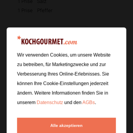
1
Prise
Salz
1
Prise
Pfeffer
Zur Einkaufsliste hinzufügen
Wir verwenden Cookies, um unsere Website
Zubereitung
zu betreiben, für Marketingzwecke und zur
Verbesserung Ihres Online-Erlebnisses. Sie
Schritt 1
/
6
können Ihre Cookie-Einstellungen jederzeit
Falls du frischen Mais verwendest, die Körner kurz
in einer heißen Pfanne ohne viel Fett anrösten, bis
ändern. Weitere Informationen finden Sie in
sie leicht Farbe bekommen.
unserem
Datenschutz
und den
AGBs
.
Schritt 2
/
6
Alle akzeptieren
Die Tomaten klein würfeln. Die rote Zwiebel schälen