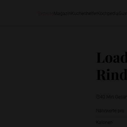
Rezepte
Magazin
Küchenhelfer
Kochpedia
Gus
Load
Rind
40 Min Gesa
Nährwerte pro
Kalorien