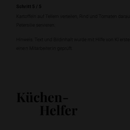
Schritt 5
/
5
Kartoffeln auf Tellern verteilen, Rind und Tomaten dar
Petersilie servieren.
Hinweis: Text und Bildinhalt wurde mit Hilfe von KI erstel
eine:n Mitarbeiter:in geprüft.
Küchen-
Helfer