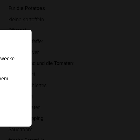
Für die Potatoes
kleine Kartoffeln
Olivenöl
Salz und Pfeffer
Paprikapulver
gzwecke
Für das Rind und die Tomaten:
-
rote Zwiebel
erem
Rinderfaschiertes
Chili-Honig
Kirschtomaten
Für das Topping
Sauerrahm