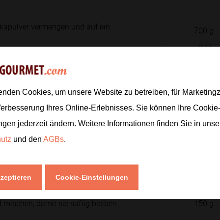
prikapulver vermengen und auf ein
700
g
2
EL
1
TL
30 Minuten
rösten, bis sie weich und
enden Cookies, um unsere Website zu betreiben, für Marketin
Verbesserung Ihres Online-Erlebnisses. Sie können Ihre Cookie
1
ngen jederzeit ändern. Weitere Informationen finden Sie in uns
300
g
hutz
und den
AGBs
.
n einer Pfanne kräftig anbraten. Mit
1
EL
250
g
kzeptieren
Cookie-Einstellungen
mischen, damit sie saftig bleiben.
150
g