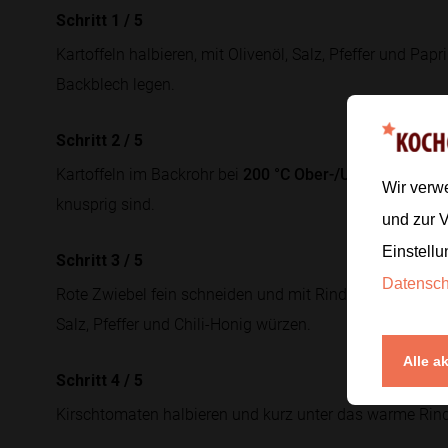
Schritt 1
/
5
Kartoffeln halbieren, mit Olivenöl, Salz, Pfeffer und Pa
Backblech legen.
Schritt 2
/
5
Kartoffeln im Backrohr bei
200 °C Ober-/Unterhitze
ca.
Wir verw
knusprig sind.
und zur 
Einstellu
Schritt 3
/
5
Datensc
Rote Zwiebel fein schneiden und mit Rinderfaschiertem i
Salz, Pfeffer und Chili-Honig würzen.
Alle a
Schritt 4
/
5
Kirschtomaten halbieren und kurz unter das warme Rind 