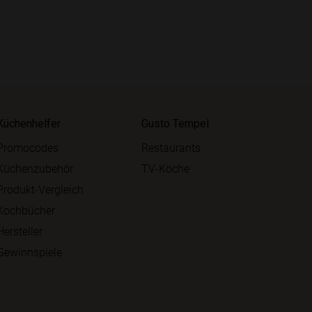
Küchenhelfer
Gusto Tempel
Promocodes
Restaurants
Küchenzubehör
TV-Köche
Produkt-Vergleich
Kochbücher
Hersteller
Gewinnspiele