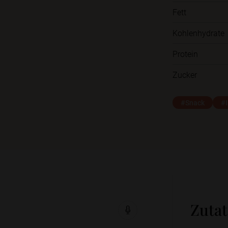
Fett
Kohlenhydrate
Protein
Zucker
#Snack
#I
Zuta