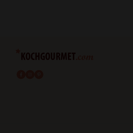
fab fa-facebook-f
fab fa-instagram
fab fa-pinterest