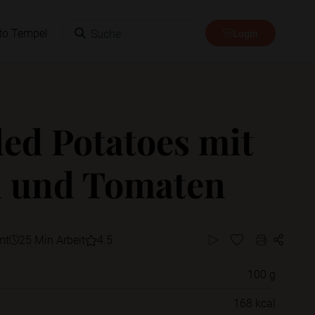
Suche
to Tempel
Login
ed Potatoes mit
 und Tomaten
mt
25 Min Arbeit
4.5
100 g
Willst du das Rezept in einem Ordner
168 kcal
speichern?