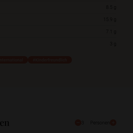
8.5 g
Neue Ordner
15.9 g
7.1 g
Schließen
Speichern
3 g
nternational
#Kinderfreundlich
ten
3
Personen