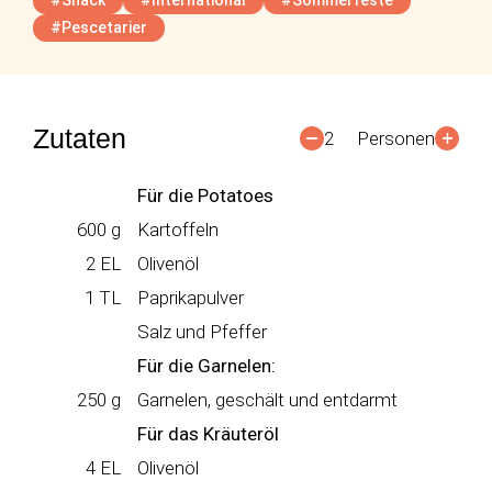
#Snack
#International
#Sommerfeste
#Pescetarier
Zutaten
2
Personen
Für die Potatoes
600
g
Kartoffeln
2
EL
Olivenöl
1
TL
Paprikapulver
Salz und Pfeffer
Für die Garnelen:
250
g
Garnelen, geschält und entdarmt
Für das Kräuteröl
4
EL
Olivenöl