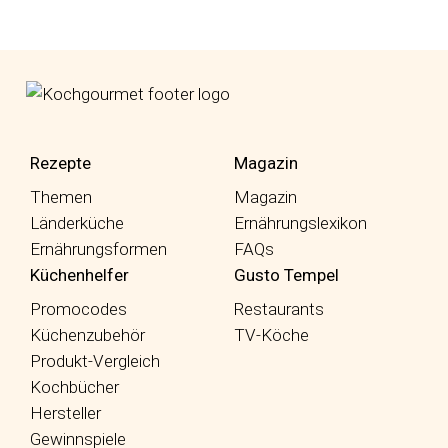
fab fa-facebook-f
fab fa-instagram
fab fa-pinterest
Rezepte
Magazin
Themen
Magazin
Länderküche
Ernährungslexikon
Ernährungsformen
FAQs
Küchenhelfer
Gusto Tempel
Promocodes
Restaurants
Küchenzubehör
TV-Köche
Produkt-Vergleich
Kochbücher
Hersteller
Gewinnspiele