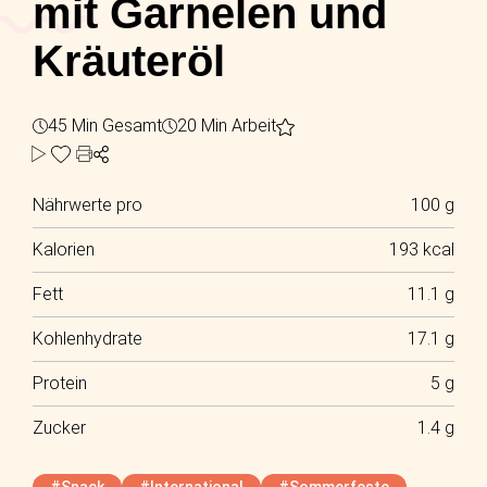
mit Garnelen und
Kräuteröl
45 Min Gesamt
20 Min Arbeit
Nährwerte pro
100 g
Kalorien
193 kcal
Fett
11.1 g
Kohlenhydrate
17.1 g
Protein
5 g
Zucker
1.4 g