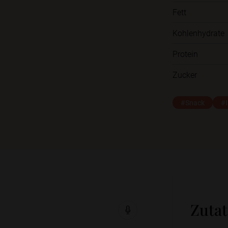
Fett
Kohlenhydrate
Protein
Zucker
#Snack
#I
Zuta