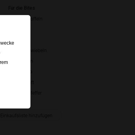
Für die Bites
kleine Kartoffeln
Olivenöl
Cheddar
gzwecke
Frühlingszwiebeln
-
Sour Cream
erem
Für den Dip
Zitronensaft
Salz und Pfeffer
 Einkaufsliste hinzufügen