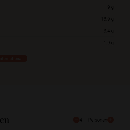
9 g
Neue Ordner
18.9 g
3.4 g
Schließen
Speichern
1.9 g
nternational
ten
4
Personen