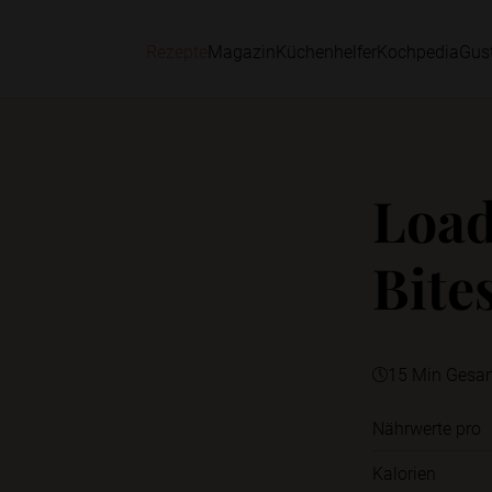
Rezepte
Magazin
Küchenhelfer
Kochpedia
Gus
Load
Bite
15 Min Gesa
Nährwerte pro
Kalorien