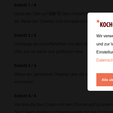
Schritt 1
/
4
Heize den Ofen auf
220 °C
Ober-/Unterhitze vor. Wasche 
sie. Reibe den Cheddar und schneide die Frühlingszwiebe
Schritt 2
/
4
Wir verw
Vermenge die Kartoffelhälften mit dem Olivenöl, Salz un
und zur 
Ofen, bis sie weich und goldbraun sind.
Einstellu
Datensc
Schritt 3
/
4
Streue den geriebenen Cheddar über die heißen Kartoffe
Alle a
schmelzen.
Schritt 4
/
4
Verrühre die Sour Cream mit dem Zitronensaft zu einem Di
Sour Cream darüber und bestreue alles mit den Frühlin