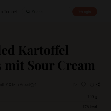
Suche
to Tempel
Login
ed Kartoffel
s mit Sour Cream
mt
10 Min Arbeit
4
100 g
Willst du das Rezept in einem Ordner
176 kcal
speichern?