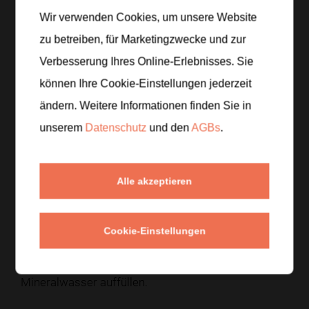
Die Litschis schälen, entkernen und das
Wir verwenden Cookies, um unsere Website
Fruchtfleisch grob zerteilen. Die Limette
zu betreiben, für Marketingzwecke und zur
auspressen.
Verbesserung Ihres Online-Erlebnisses. Sie
können Ihre Cookie-Einstellungen jederzeit
Schritt 2
/
6
ändern. Weitere Informationen finden Sie in
Das Litschi-Fruchtfleisch mit dem Limettensaft fein
pürieren.
unserem
Datenschutz
und den
AGBs
.
Schritt 3
/
6
Alle akzeptieren
Den Zucker unter das Litschipüree rühren, bis er sich
vollständig aufgelöst hat.
Cookie-Einstellungen
Schritt 4
/
6
Das Püree in eine Karaffe geben und mit dem kalten
Mineralwasser auffüllen.