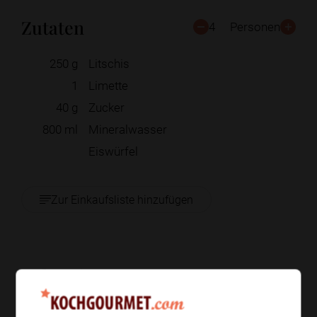
Zutaten
4
Personen
250
g
Litschis
1
Limette
40
g
Zucker
800
ml
Mineralwasser
Eiswürfel
Zur Einkaufsliste hinzufügen
Zubereitung
Schritt 1
/
6