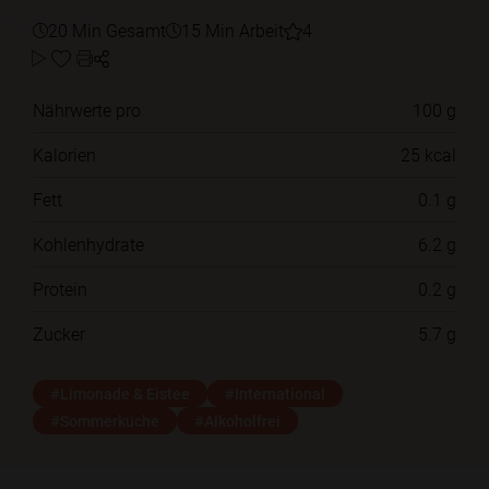
20 Min Gesamt
15 Min Arbeit
4
Nährwerte pro
100 g
Kalorien
25 kcal
Fett
0.1 g
Kohlenhydrate
6.2 g
Protein
0.2 g
Zucker
5.7 g
#Limonade & Eistee
#International
#Sommerküche
#Alkoholfrei