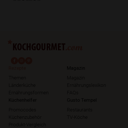
fab fa-facebook-f
fab fa-instagram
fab fa-pinterest
Rezepte
Magazin
Themen
Magazin
Länderküche
Ernährungslexikon
Ernährungsformen
FAQs
Küchenhelfer
Gusto Tempel
Promocodes
Restaurants
Küchenzubehör
TV-Köche
Produkt-Vergleich