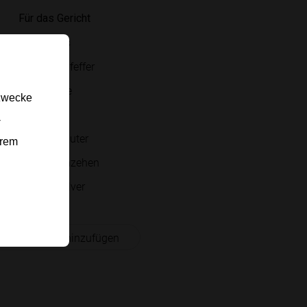
Für das Gericht
Lachsfilets
Salz und Pfeffer
Bio-Zitrone
gzwecke
Olivenöl
-
frische Kräuter
erem
Knoblauchzehen
Paprikapulver
 Einkaufsliste hinzufügen