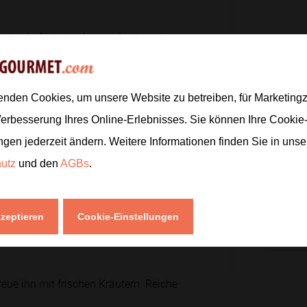
ie Lachsfilets trocken und würze sie
4
äle die Knoblauchzehen.
1
enden Cookies, um unsere Website zu betreiben, für Marketin
3
EL
e mit 3 Esslöffeln Olivenöl und verteile
Verbesserung Ihres Online-Erlebnisses. Sie können Ihre Cookie
er darüber.
ngen jederzeit ändern. Weitere Informationen finden Sie in uns
2
hutz
und den
AGBs
.
1
TL
ist und sich leicht mit der Gabel teilen
kzeptieren
Cookie-Einstellungen
Zur
eue ihn mit frischen Kräutern. Reiche