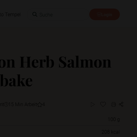
Suche
to Tempel
Login
on Herb Salmon
bake
mt
15 Min Arbeit
4
100 g
Willst du das Rezept in einem Ordner
208 kcal
speichern?