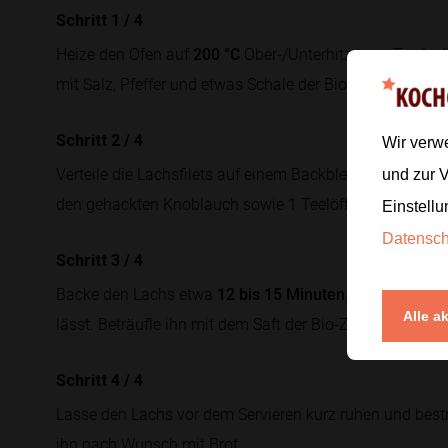
Schritt 1
/
4
Heize den Ofen auf
200 °C
Ober-/Unterhitze vor. Tupfe d
mit Salz, Pfeffer und etwas Schale der Bio-Zitrone. Sch
Schritt 2
/
4
Wir verw
Verteile die Lachsfilets auf einem Backblech, beträufle si
und zur 
den gehackten Knoblauch sowie 1 Teelöffel Paprikapulv
Einstellu
Datensc
Schritt 3
/
4
Backe den Lachs etwa
12 bis 15 Minuten
, bis er saftig 
Alle a
lässt. Beträufle ihn mit dem Saft der Bio-Zitrone.
Schritt 4
/
4
Lasse den Lachs vor dem Servieren kurz ruhen und bestr
ihn nach Wunsch mit Brot.