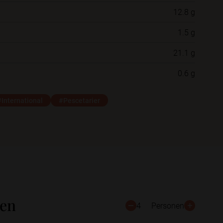
12.8 g
Neue Ordner
1.5 g
21.1 g
Schließen
Speichern
0.6 g
#International
#Pescetarier
ten
4
Personen