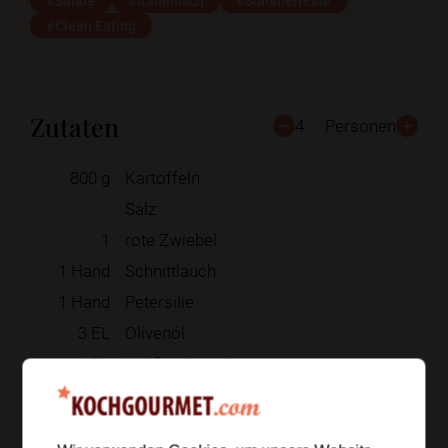
#Salate
#Italienisch
#Sommerfeste
#Clean Eating
Zutaten
4
Personen
800
g
Kartoffeln
Salz
1
rote Zwiebel
1
Hand
Schnittlauch
1
Hand
Petersilie
3
EL
Olivenöl
1
EL
Weißweinessig
Pfeffer