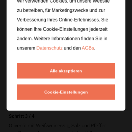
Wir verwenden Cookies, um unsere Website
Zur Einkaufsliste hinzufügen
zu betreiben, für Marketingzwecke und zur
Verbesserung Ihres Online-Erlebnisses. Sie
können Ihre Cookie-Einstellungen jederzeit
Zubereitung
ändern. Weitere Informationen finden Sie in
unserem
Datenschutz
und den
AGBs
.
Schritt 1
/
4
Die Kartoffeln in Salzwasser weich kochen, leicht
auskühlen lassen und in Scheiben schneiden.
Alle akzeptieren
Schritt 2
/
4
Die rote Zwiebel fein hobeln und die Kräuter grob
Cookie-Einstellungen
hacken.
Schritt 3
/
4
Olivenöl mit Weißweinessig, Salz und Pfeffer