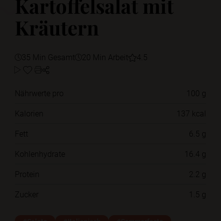
Kartoffelsalat mit
Kräutern
35 Min Gesamt
20 Min Arbeit
4.5
Nährwerte pro
100 g
Kalorien
137 kcal
Fett
6.5 g
Kohlenhydrate
16.4 g
Protein
2.2 g
Zucker
1.5 g