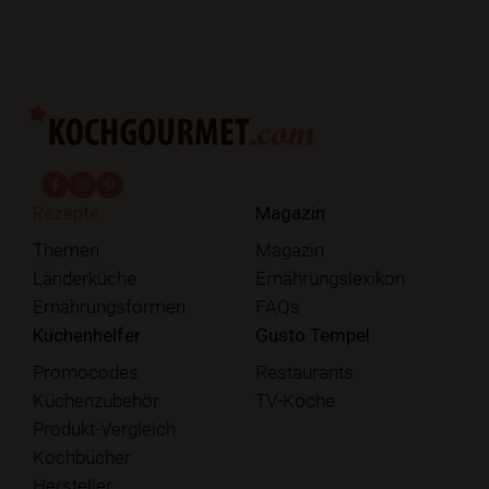
fab fa-facebook-f
fab fa-instagram
fab fa-pinterest
Rezepte
Magazin
Themen
Magazin
Länderküche
Ernährungslexikon
Ernährungsformen
FAQs
Küchenhelfer
Gusto Tempel
Promocodes
Restaurants
Küchenzubehör
TV-Köche
Produkt-Vergleich
Kochbücher
Hersteller