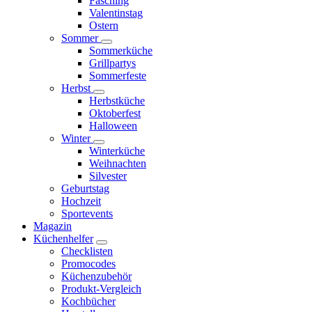
Fasching
Valentinstag
Ostern
Sommer
Sommerküche
Grillpartys
Sommerfeste
Herbst
Herbstküche
Oktoberfest
Halloween
Winter
Winterküche
Weihnachten
Silvester
Geburtstag
Hochzeit
Sportevents
Magazin
Küchenhelfer
Checklisten
Promocodes
Küchenzubehör
Produkt-Vergleich
Kochbücher