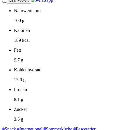
Link kopiert
Nährwerte pro
100 g
Kalorien
189 kcal
Fett
9.7 g
Kohlenhydrate
15.9 g
Protein
8.1 g
Zucker
3.5 g
#Snack
#International
#Sommerküche
#Pescetarier