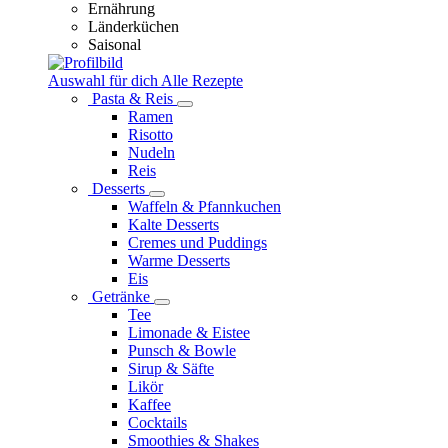
Ernährung
Länderküchen
Saisonal
Auswahl für dich
Alle Rezepte
Pasta & Reis
Ramen
Risotto
Nudeln
Reis
Desserts
Waffeln & Pfannkuchen
Kalte Desserts
Cremes und Puddings
Warme Desserts
Eis
Getränke
Tee
Limonade & Eistee
Punsch & Bowle
Sirup & Säfte
Likör
Kaffee
Cocktails
Smoothies & Shakes