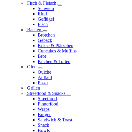
Fisch & Fleisch
Schwein
Rind
Geflügel
Fisch
Backen
Brötchen
Gebäck
Kekse & Plätzchen
Cupcakes & Muffins
Brot
Kuchen & Torten
Ofen
Quiche
Auflauf
Pizza
Grillen
Streetfood & Snacks
Streetfood
Fingerfood
Wraps
Burger
Sandwich & Toast
Snack
Bowls