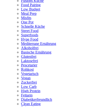
Fusions Küche
Food Pairing
Low Budget
Meal Prep
Misfits
One Pot
Schnelle Küche
Street Food
Superfoods
Hype Food
Mediterrane Ernährung
Alkoholfrei
Basische Ernährung
Glutenfrei
Laktosefrei
Pescetarier
Rohkost
Vegetarisch
Vegan
Zuckerfrei
Low Carb
High Protein
Fettarm
Diabetikerfreundlich
Clean Eating