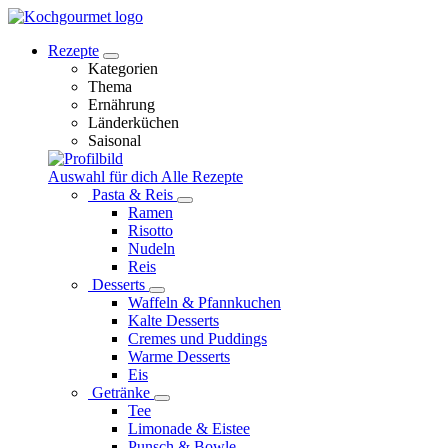
Rezepte
Kategorien
Thema
Ernährung
Länderküchen
Saisonal
Auswahl für dich
Alle Rezepte
Pasta & Reis
Ramen
Risotto
Nudeln
Reis
Desserts
Waffeln & Pfannkuchen
Kalte Desserts
Cremes und Puddings
Warme Desserts
Eis
Getränke
Tee
Limonade & Eistee
Punsch & Bowle