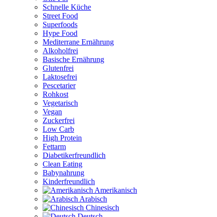
Schnelle Küche
Street Food
Superfoods
Hype Food
Mediterrane Ernährung
Alkoholfrei
Basische Ernährung
Glutenfrei
Laktosefrei
Pescetarier
Rohkost
Vegetarisch
Vegan
Zuckerfrei
Low Carb
High Protein
Fettarm
Diabetikerfreundlich
Clean Eating
Babynahrung
Kinderfreundlich
Amerikanisch
Arabisch
Chinesisch
Deutsch