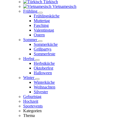
Türkisch
Vietnamesisch
Frühling
Frühlingsküche
Muttertag
Fasching
Valentinstag
Ostern
Sommer
Sommerküche
Grillpartys
Sommerfeste
Herbst
Herbstküche
Oktoberfest
Halloween
Winter
Winterküche
Weihnachten
Silvester
Geburtstag
Hochzeit
Sportevents
Kategorien
Thema