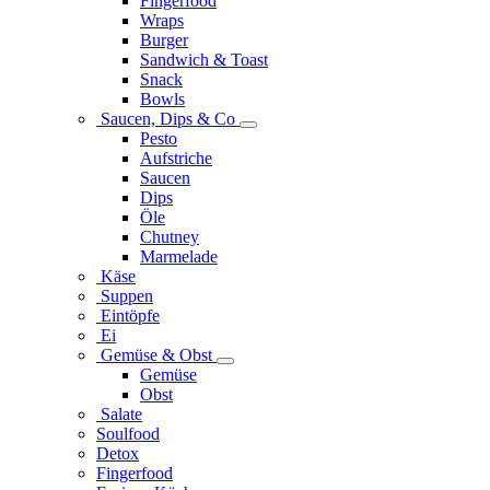
Fingerfood
Wraps
Burger
Sandwich & Toast
Snack
Bowls
Saucen, Dips & Co
Pesto
Aufstriche
Saucen
Dips
Öle
Chutney
Marmelade
Käse
Suppen
Eintöpfe
Ei
Gemüse & Obst
Gemüse
Obst
Salate
Soulfood
Detox
Fingerfood