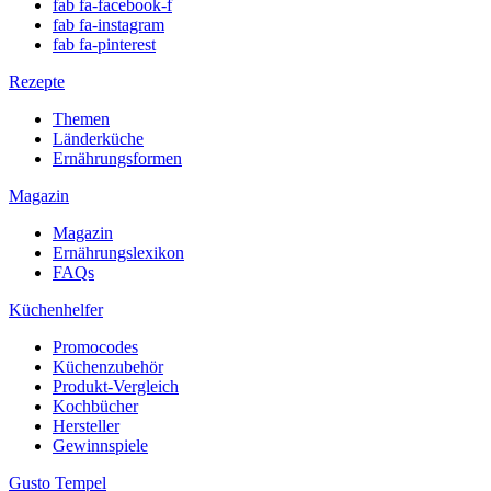
fab fa-facebook-f
fab fa-instagram
fab fa-pinterest
Rezepte
Themen
Länderküche
Ernährungsformen
Magazin
Magazin
Ernährungslexikon
FAQs
Küchenhelfer
Promocodes
Küchenzubehör
Produkt-Vergleich
Kochbücher
Hersteller
Gewinnspiele
Gusto Tempel