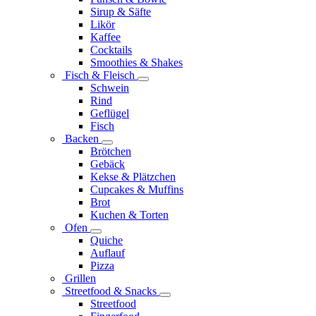
Sirup & Säfte
Likör
Kaffee
Cocktails
Smoothies & Shakes
Fisch & Fleisch
Schwein
Rind
Geflügel
Fisch
Backen
Brötchen
Gebäck
Kekse & Plätzchen
Cupcakes & Muffins
Brot
Kuchen & Torten
Ofen
Quiche
Auflauf
Pizza
Grillen
Streetfood & Snacks
Streetfood