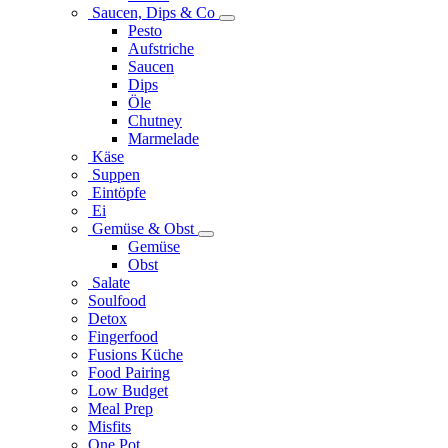
Saucen, Dips & Co
Pesto
Aufstriche
Saucen
Dips
Öle
Chutney
Marmelade
Käse
Suppen
Eintöpfe
Ei
Gemüse & Obst
Gemüse
Obst
Salate
Soulfood
Detox
Fingerfood
Fusions Küche
Food Pairing
Low Budget
Meal Prep
Misfits
One Pot