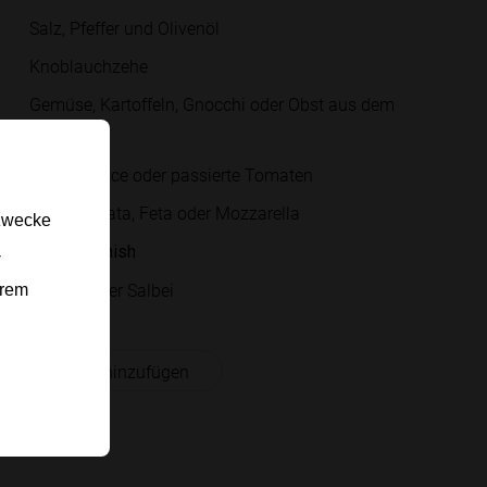
Salz, Pfeffer und Olivenöl
Knoblauchzehe
Gemüse, Kartoffeln, Gnocchi oder Obst aus dem
Rezepttitel
Obers, Sauce oder passierte Tomaten
Käse, Burrata, Feta oder Mozzarella
gzwecke
Für das Finish
-
Kräuter oder Salbei
erem
 Einkaufsliste hinzufügen