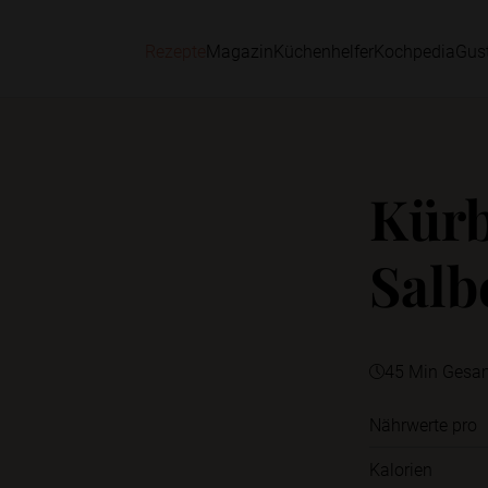
Rezepte
Magazin
Küchenhelfer
Kochpedia
Gus
Kürb
Salb
45 Min Gesa
Nährwerte pro
Kalorien