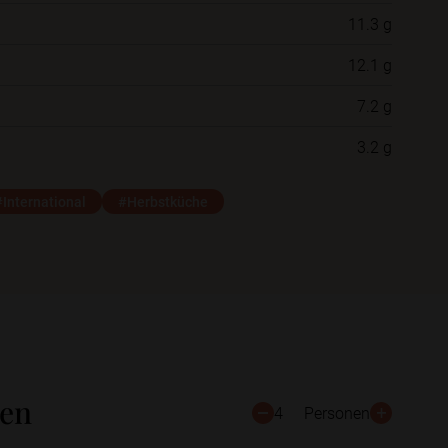
11.3 g
Neue Ordner
12.1 g
7.2 g
Schließen
Speichern
3.2 g
#International
#Herbstküche
ten
4
Personen