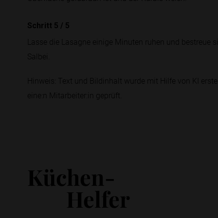
Schritt 5
/
5
Lasse die Lasagne einige Minuten ruhen und bestreue si
Salbei.
Hinweis: Text und Bildinhalt wurde mit Hilfe von KI erstel
eine:n Mitarbeiter:in geprüft.
Küchen-
Helfer