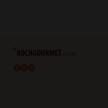
fab fa-facebook-f
fab fa-instagram
fab fa-pinterest