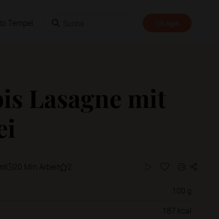
Suche
to Tempel
Login
is Lasagne mit
ei
mt
20 Min Arbeit
2
100 g
Willst du das Rezept in einem Ordner
187 kcal
speichern?