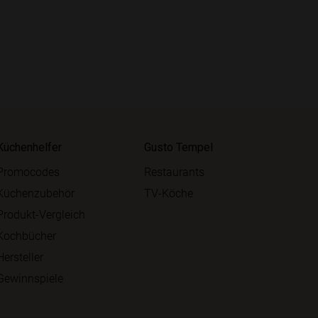
Küchenhelfer
Gusto Tempel
Promocodes
Restaurants
Küchenzubehör
TV-Köche
Produkt-Vergleich
Kochbücher
Hersteller
Gewinnspiele