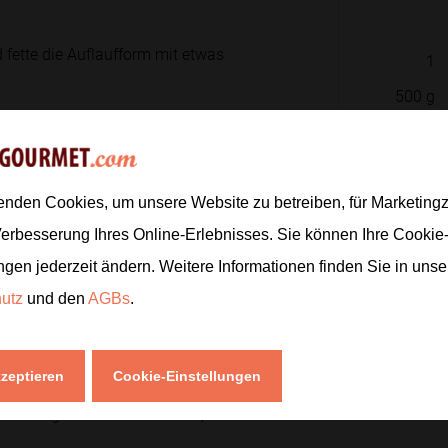
 fette die Auflaufform mit etwas
1
500
g
150
ml
gehackten Knoblauch in Olivenöl an,
150
g
lz und Pfeffer ab.
enden Cookies, um unsere Website zu betreiben, für Marketin
Verbesserung Ihres Online-Erlebnisses. Sie können Ihre Cookie
ngen jederzeit ändern. Weitere Informationen finden Sie in uns
Form und verteile sie gleichmäßig,
hutz
und den
AGBs
.
Zur
kzeptieren
Cookie-Einstellungen
 die Lasagne
etwa 30 Minuten
, bis die