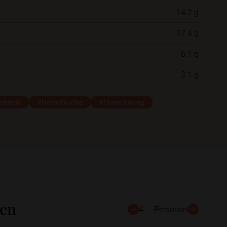
14.2 g
Neue Ordner
17.4 g
6.1 g
Schließen
Speichern
3.1 g
abisch
#Herbstküche
#Clean Eating
ten
4
Personen