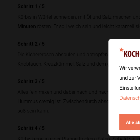
Schritt 1
/
5
Kürbis in Würfel schneiden, mit Öl und Salz mischen un
Minuten
rösten. Er soll weich sein und leicht karamelli
Schritt 2
/
5
Die Kichererbsen abspülen und abtropfen lassen. Gemei
Knoblauch, Kreuzkümmel, Salz und dem gerösteten Kürb
Wir verw
und zur 
Schritt 3
/
5
Einstellu
Alles fein mixen und dabei nach und nach etwas Wasser
Datensc
Hummus cremig ist. Zwischendurch abschmecken, weil K
süß sein kann.
Alle a
Schritt 4
/
5
Kürbiskerne in einer Pfanne trocken rösten. Sobald si