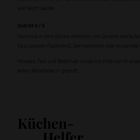
und leicht salzen.
Schritt 5
/
5
Hummus in eine Schale streichen, mit Olivenöl beträufe
Dazu passen Fladenbrot, Gemüsesticks oder knusprige 
Hinweis: Text und Bildinhalt wurde mit Hilfe von KI erstel
eine:n Mitarbeiter:in geprüft.
Küchen-
Helfer