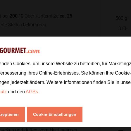
d bei
200 °C
Ober-/Unterhitze
ca. 25
500
g
sierte Stellen bekommen.
3
EL
1
Dose
nsam mit Tahini, Zitronensaft,
2
EL
is in einen Mixer geben.
enden Cookies, um unsere Website zu betreiben, für Marketin
1
Verbesserung Ihres Online-Erlebnisses. Sie können Ihre Cookie
1
ngen jederzeit ändern. Weitere Informationen finden Sie in uns
 oder Olivenöl zugeben, bis der
1
TL
hutz
und den
AGBs
.
ürbis je nach Sorte unterschiedlich
2
EL
kzeptieren
Cookie-Einstellungen
e knacken und duften, vom Herd nehmen