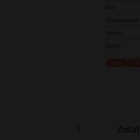
Fett
Kohlenhydrate
Protein
Zucker
#Dips
#Ar
Zuta