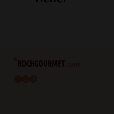
fab fa-facebook-f
fab fa-instagram
fab fa-pinterest