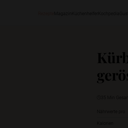
Rezepte
Magazin
Küchenhelfer
Kochpedia
Gus
Kür
gerö
35 Min Gesa
Nährwerte pro
Kalorien