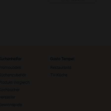
Küchenhelfer
Gusto Tempel
Promocodes
Restaurants
Küchenzubehör
TV-Köche
Produkt-Vergleich
Kochbücher
Hersteller
Gewinnspiele