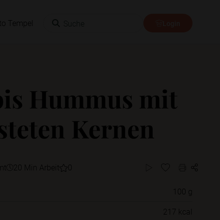
Suche
to Tempel
Login
bis Hummus mit
steten Kernen
mt
20 Min Arbeit
0
100 g
Willst du das Rezept in einem Ordner
217 kcal
speichern?