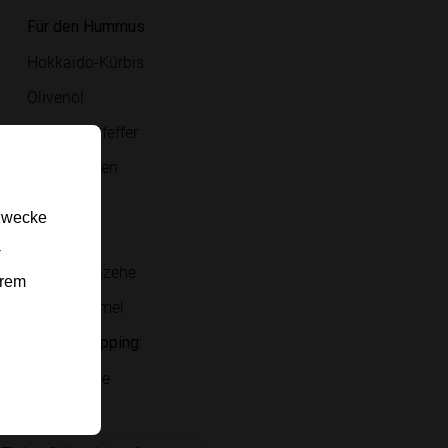
Für den Hummus
Hokkaido-Kürbis
Olivenöl
Salz und Pfeffer
Kichererbsen
Tahini
gzwecke
Zitrone
-
Knoblauchzehe
erem
Kreuzkümmel
Für das Topping:
Kürbiskerne