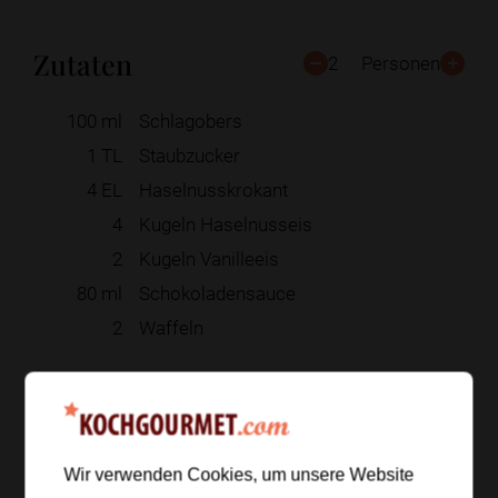
Zutaten
2
Personen
100
ml
Schlagobers
1
TL
Staubzucker
4
EL
Haselnusskrokant
4
Kugeln Haselnusseis
2
Kugeln Vanilleeis
80
ml
Schokoladensauce
2
Waffeln
Zur Einkaufsliste hinzufügen
Wir verwenden Cookies, um unsere Website