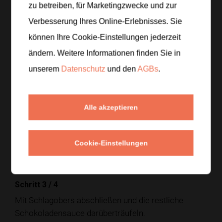
zu betreiben, für Marketingzwecke und zur
Zubereitung
Verbesserung Ihres Online-Erlebnisses. Sie
Schritt 1
/
4
können Ihre Cookie-Einstellungen jederzeit
Schlagobers mit Staubzucker aufschlagen.
ändern. Weitere Informationen finden Sie in
Dessertgläser bereitstellen und einen Teil des
unserem
Datenschutz
und den
AGBs
.
Krokants auf den Boden streuen.
Schritt 2
/
4
Alle akzeptieren
Haselnusseis und Vanilleeis in die Gläser setzen.
Zwischendurch etwas Schokoladensauce und
Krokant einfüllen, damit jede Schicht Crunch
Cookie-Einstellungen
bekommt.
Schritt 3
/
4
Mit Schlagobers abschließen und die restliche
Schokoladensauce darüberträufeln.