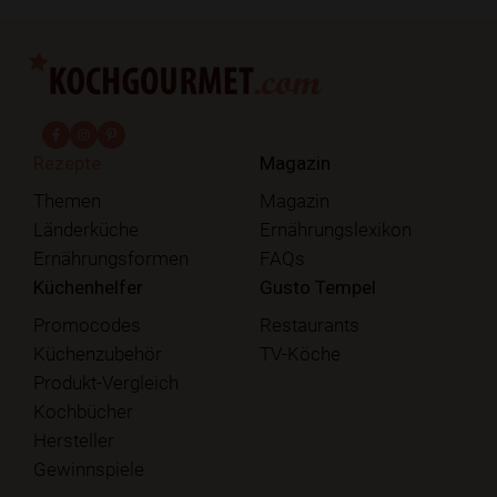
fab fa-facebook-f
fab fa-instagram
fab fa-pinterest
Rezepte
Magazin
Themen
Magazin
Länderküche
Ernährungslexikon
Ernährungsformen
FAQs
Küchenhelfer
Gusto Tempel
Promocodes
Restaurants
Küchenzubehör
TV-Köche
Produkt-Vergleich
Kochbücher
Hersteller
Gewinnspiele