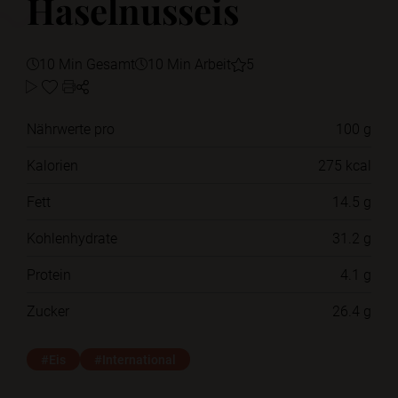
Haselnusseis
10 Min Gesamt
10 Min Arbeit
5
Nährwerte pro
100 g
Kalorien
275 kcal
Fett
14.5 g
Kohlenhydrate
31.2 g
Protein
4.1 g
Zucker
26.4 g
#Eis
#International