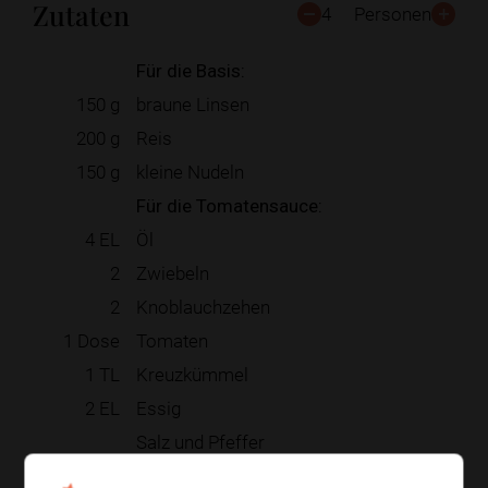
Zutaten
4
Personen
Für die Basis:
150
g
braune Linsen
200
g
Reis
150
g
kleine Nudeln
Für die Tomatensauce:
4
EL
Öl
2
Zwiebeln
2
Knoblauchzehen
1
Dose
Tomaten
1
TL
Kreuzkümmel
2
EL
Essig
Salz und Pfeffer