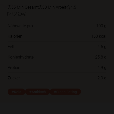
55 Min Gesamt
30 Min Arbeit
4.5
Nährwerte pro
100 g
Kalorien
160 kcal
Fett
4.5 g
Kohlenhydrate
25.8 g
Protein
4.9 g
Zucker
2.9 g
#Reis
#Arabisch
#Clean Eating