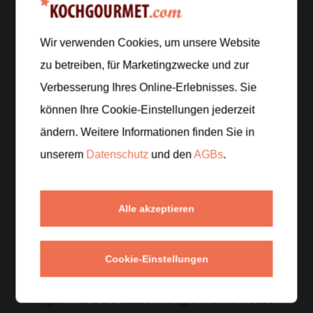
Zur Einkaufsliste hinzufügen
Wir verwenden Cookies, um unsere Website
zu betreiben, für Marketingzwecke und zur
Verbesserung Ihres Online-Erlebnisses. Sie
Zubereitung
können Ihre Cookie-Einstellungen jederzeit
Schritt 1
/
4
ändern. Weitere Informationen finden Sie in
Linsen in Wasser garen, bis sie weich sind, aber
unserem
Datenschutz
und den
AGBs
.
noch Form behalten. Reis und Nudeln getrennt
kochen, damit jede Komponente die richtige
Konsistenz bekommt.
Alle akzeptieren
Schritt 2
/
4
Cookie-Einstellungen
Eine Zwiebel und Knoblauch in Öl anschwitzen.
Tomaten, Kreuzkümmel, Essig, Salz und Pfeffer
dazugeben und die Sauce kräftig einkochen lassen.