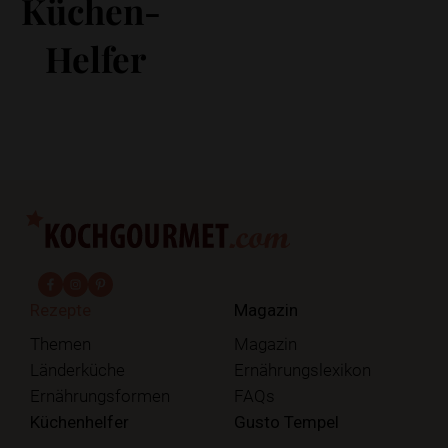
Küchen-
Helfer
fab fa-facebook-f
fab fa-instagram
fab fa-pinterest
Rezepte
Magazin
Themen
Magazin
Länderküche
Ernährungslexikon
Ernährungsformen
FAQs
Küchenhelfer
Gusto Tempel