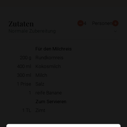
Zutaten
4
Personen
Normale Zubereitung
Für den Milchreis
200
g
Rundkornreis
400
ml
Kokosmilch
300
ml
Milch
1
Prise
Salz
1
reife Banane
Zum Servieren
1
TL
Zimt