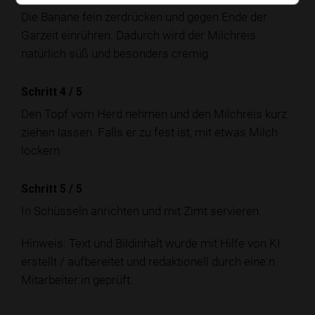
Die Banane fein zerdrücken und gegen Ende der
Garzeit einrühren. Dadurch wird der Milchreis
natürlich süß und besonders cremig.
Schritt 4
/
5
Den Topf vom Herd nehmen und den Milchreis kurz
ziehen lassen. Falls er zu fest ist, mit etwas Milch
lockern.
Schritt 5
/
5
In Schüsseln anrichten und mit Zimt servieren.
Hinweis: Text und Bildinhalt wurde mit Hilfe von KI
erstellt / aufbereitet und redaktionell durch eine:n
Mitarbeiter:in geprüft.