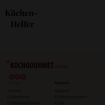
Küchen-
Helfer
fab fa-facebook-f
fab fa-instagram
fab fa-pinterest
Rezepte
Magazin
Themen
Magazin
Länderküche
Ernährungslexikon
Ernährungsformen
FAQs