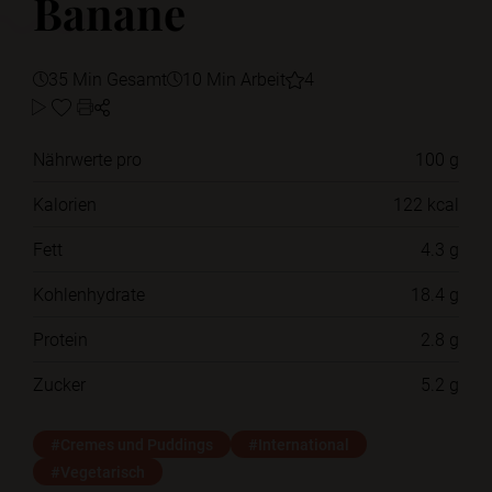
Banane
35 Min Gesamt
10 Min Arbeit
4
Nährwerte pro
100 g
Kalorien
122 kcal
Fett
4.3 g
Kohlenhydrate
18.4 g
Protein
2.8 g
Zucker
5.2 g
#Cremes und Puddings
#International
#Vegetarisch