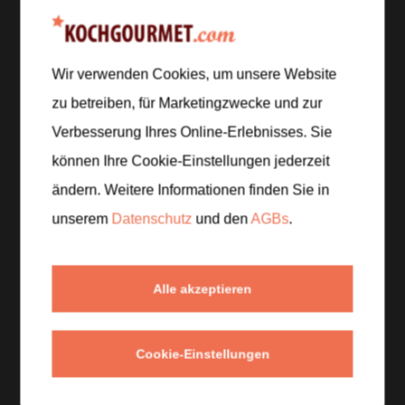
Zur Einkaufsliste hinzufügen
Wir verwenden Cookies, um unsere Website
Zubereitung
zu betreiben, für Marketingzwecke und zur
Verbesserung Ihres Online-Erlebnisses. Sie
Schritt 1
/
5
können Ihre Cookie-Einstellungen jederzeit
Rundkornreis, Kokosmilch, Milch und Salz in einen
ändern. Weitere Informationen finden Sie in
Topf geben und gut verrühren. Die Mischung
unserem
Datenschutz
und den
AGBs
.
langsam erhitzen.
Schritt 2
/
5
Alle akzeptieren
Sobald der Milchreis aufkocht, die Hitze reduzieren.
Bei niedriger Temperatur
ca. 25 Minuten
köcheln
lassen und regelmäßig umrühren.
Cookie-Einstellungen
Schritt 3
/
5