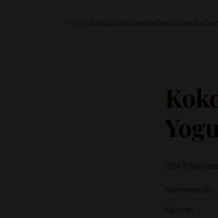
Rezepte
Magazin
Küchenhelfer
Kochpedia
Gus
Koko
Yogu
24,3 Std Ges
Nährwerte pro
Kalorien