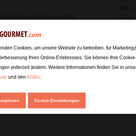
300
g
leichmäßige, cremige Basis entsteht.
100
ml
 den Ninja-Becher füllen, die
enden Cookies, um unsere Website zu betreiben, für Marketin
Zur
ür
12 bis 24 Stunden
im Gefrierschrank
Verbesserung Ihres Online-Erlebnisses. Sie können Ihre Cookie
deale cremig-leichte Konsistenz
ngen jederzeit ändern. Weitere Informationen finden Sie in uns
hutz
und den
AGBs
.
ite Ice Cream-Programm starten.
kzeptieren
Cookie-Einstellungen
gt, entsteht ein herrlich cremiges,