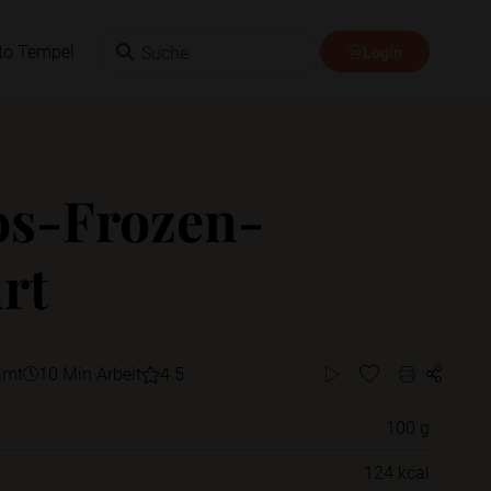
Suche
to Tempel
Login
s-Frozen-
rt
amt
10 Min Arbeit
4.5
100 g
Willst du das Rezept in einem Ordner
124 kcal
speichern?