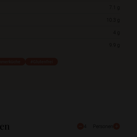
7.1 g
Neue Ordner
10.3 g
4 g
Schließen
Speichern
9.9 g
mmerküche
#Glutenfrei
ten
4
Personen