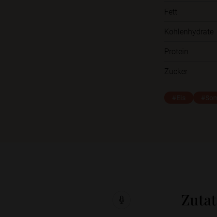
Fett
Kohlenhydrate
Protein
Zucker
#Eis
#So
Zuta