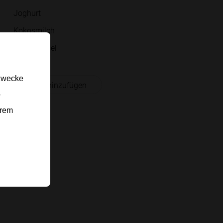
Joghurt
Kokosmilch
Kokosraspel
gzwecke
 Einkaufsliste hinzufügen
-
erem