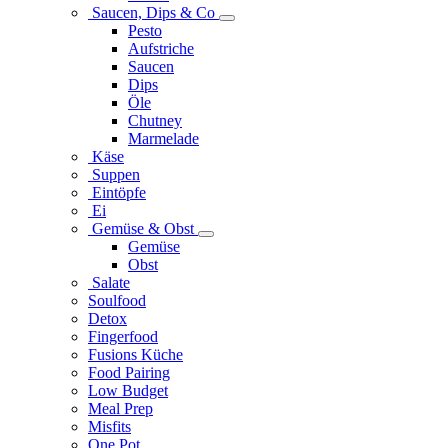
Saucen, Dips & Co
Pesto
Aufstriche
Saucen
Dips
Öle
Chutney
Marmelade
Käse
Suppen
Eintöpfe
Ei
Gemüse & Obst
Gemüse
Obst
Salate
Soulfood
Detox
Fingerfood
Fusions Küche
Food Pairing
Low Budget
Meal Prep
Misfits
One Pot