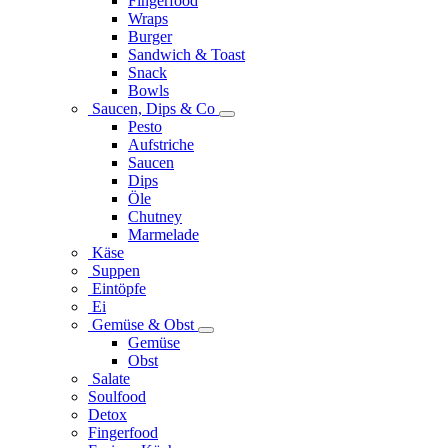
Fingerfood
Wraps
Burger
Sandwich & Toast
Snack
Bowls
Saucen, Dips & Co
Pesto
Aufstriche
Saucen
Dips
Öle
Chutney
Marmelade
Käse
Suppen
Eintöpfe
Ei
Gemüse & Obst
Gemüse
Obst
Salate
Soulfood
Detox
Fingerfood