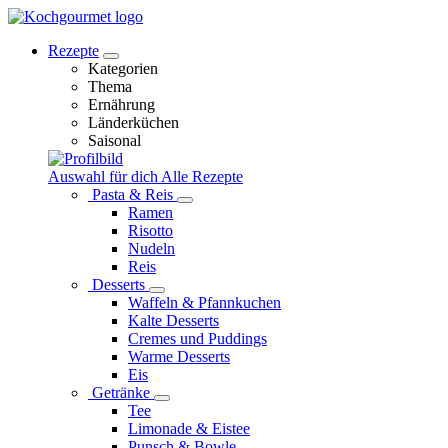
Rezepte
Kategorien
Thema
Ernährung
Länderküchen
Saisonal
Auswahl für dich
Alle Rezepte
Pasta & Reis
Ramen
Risotto
Nudeln
Reis
Desserts
Waffeln & Pfannkuchen
Kalte Desserts
Cremes und Puddings
Warme Desserts
Eis
Getränke
Tee
Limonade & Eistee
Punsch & Bowle