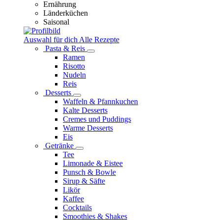
Ernährung
Länderküchen
Saisonal
Auswahl für dich
Alle Rezepte
Pasta & Reis
Ramen
Risotto
Nudeln
Reis
Desserts
Waffeln & Pfannkuchen
Kalte Desserts
Cremes und Puddings
Warme Desserts
Eis
Getränke
Tee
Limonade & Eistee
Punsch & Bowle
Sirup & Säfte
Likör
Kaffee
Cocktails
Smoothies & Shakes