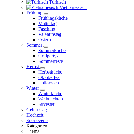
Türkisch
Vietnamesisch
Frühling
Frühlingsküche
Muttertag
Fasching
Valentinstag
Ostern
Sommer
Sommerküche
Grillpartys
Sommerfeste
Herbst
Herbstküche
Oktoberfest
Halloween
Winter
Winterküche
Weihnachten
Silvester
Geburtstag
Hochzeit
Sportevents
Kategorien
Thema