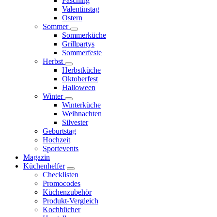
Fasching
Valentinstag
Ostern
Sommer
Sommerküche
Grillpartys
Sommerfeste
Herbst
Herbstküche
Oktoberfest
Halloween
Winter
Winterküche
Weihnachten
Silvester
Geburtstag
Hochzeit
Sportevents
Magazin
Küchenhelfer
Checklisten
Promocodes
Küchenzubehör
Produkt-Vergleich
Kochbücher