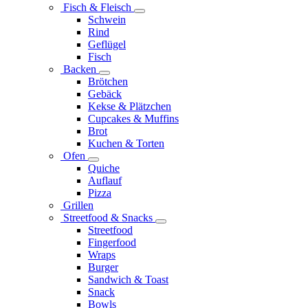
Fisch & Fleisch
Schwein
Rind
Geflügel
Fisch
Backen
Brötchen
Gebäck
Kekse & Plätzchen
Cupcakes & Muffins
Brot
Kuchen & Torten
Ofen
Quiche
Auflauf
Pizza
Grillen
Streetfood & Snacks
Streetfood
Fingerfood
Wraps
Burger
Sandwich & Toast
Snack
Bowls