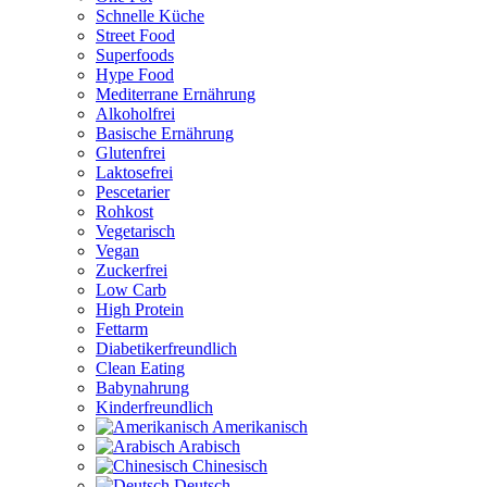
Schnelle Küche
Street Food
Superfoods
Hype Food
Mediterrane Ernährung
Alkoholfrei
Basische Ernährung
Glutenfrei
Laktosefrei
Pescetarier
Rohkost
Vegetarisch
Vegan
Zuckerfrei
Low Carb
High Protein
Fettarm
Diabetikerfreundlich
Clean Eating
Babynahrung
Kinderfreundlich
Amerikanisch
Arabisch
Chinesisch
Deutsch