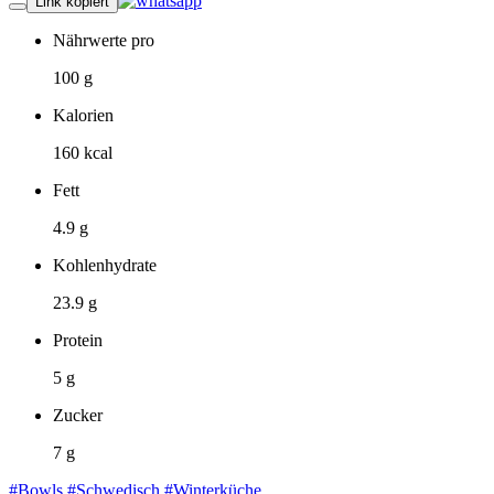
Link kopiert
Nährwerte pro
100 g
Kalorien
160 kcal
Fett
4.9 g
Kohlenhydrate
23.9 g
Protein
5 g
Zucker
7 g
#Bowls
#Schwedisch
#Winterküche