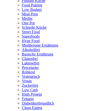
Fusions Küche
Food Pairing
Low Budget
Meal Prep
Misfits
One Pot
Schnelle Küche
Street Food
Superfoods
Hype Food
Mediterrane Ernährung
Alkoholfrei
Basische Ernährung
Glutenfrei
Laktosefrei
Pescetarier
Rohkost
Vegetarisch
Vegan
Zuckerfrei
Low Carb
High Protein
Fettarm
Diabetikerfreundlich
Clean Eating