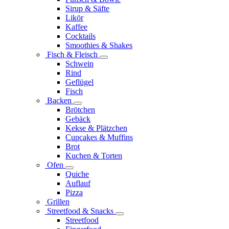
Sirup & Säfte
Likör
Kaffee
Cocktails
Smoothies & Shakes
Fisch & Fleisch
Schwein
Rind
Geflügel
Fisch
Backen
Brötchen
Gebäck
Kekse & Plätzchen
Cupcakes & Muffins
Brot
Kuchen & Torten
Ofen
Quiche
Auflauf
Pizza
Grillen
Streetfood & Snacks
Streetfood