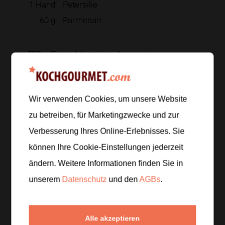
1
Hand
Petersilie
60
g
Parmesan
Zur Einkaufsliste hinzufügen
Wir verwenden Cookies, um unsere Website
Zubereitung
zu betreiben, für Marketingzwecke und zur
Verbesserung Ihres Online-Erlebnisses. Sie
Schritt 1
/
5
Zucchini waschen, längs halbieren und in
können Ihre Cookie-Einstellungen jederzeit
Halbmonde schneiden. Frühlingszwiebeln in feine
ändern. Weitere Informationen finden Sie in
Ringe schneiden, Knoblauch schälen und fein
unserem
Datenschutz
und den
AGBs
.
hacken.
Schritt 2
/
5
Alle akzeptieren