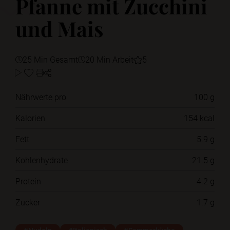
Pfanne mit Zucchini
und Mais
25 Min Gesamt
20 Min Arbeit
5
Nährwerte pro
100 g
Kalorien
154 kcal
Fett
5.9 g
Kohlenhydrate
21.5 g
Protein
4.2 g
Zucker
1.7 g