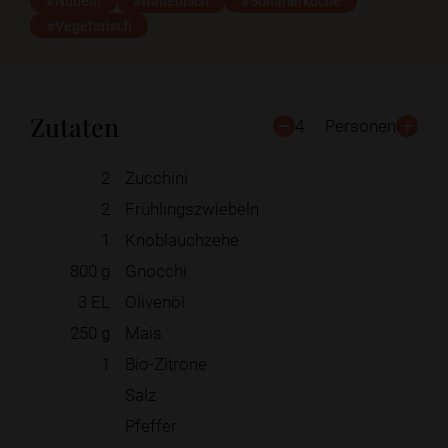
#Nudeln
#Italienisch
#Sommerküche
#Vegetarisch
Zutaten
4
Personen
2
Zucchini
2
Frühlingszwiebeln
1
Knoblauchzehe
800
g
Gnocchi
3
EL
Olivenöl
250
g
Mais
1
Bio-Zitrone
Salz
Pfeffer