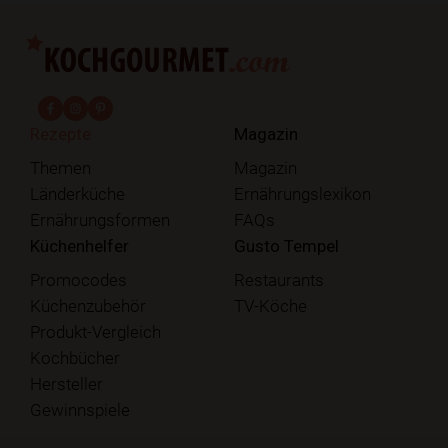
fab fa-facebook-f
fab fa-instagram
fab fa-pinterest
Rezepte
Magazin
Themen
Magazin
Länderküche
Ernährungslexikon
Ernährungsformen
FAQs
Küchenhelfer
Gusto Tempel
Promocodes
Restaurants
Küchenzubehör
TV-Köche
Produkt-Vergleich
Kochbücher
Hersteller
Gewinnspiele