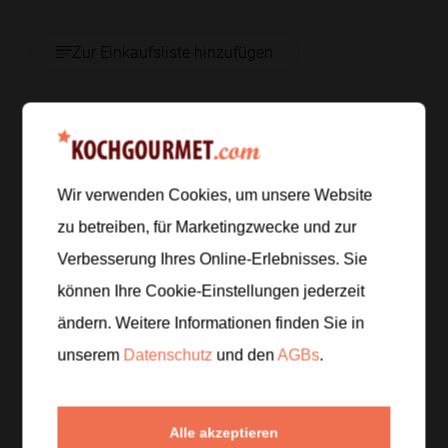
Zur Einkaufsliste hinzufügen
Zubereitung
Wir verwenden Cookies, um unsere Website
Schritt 1
/
5
zu betreiben, für Marketingzwecke und zur
Die Gurken gründlich waschen und die Enden leicht
Verbesserung Ihres Online-Erlebnisses. Sie
abschneiden. Währenddessen die Einmachgläser
und Deckel mit heißem Wasser ausspülen, damit
können Ihre Cookie-Einstellungen jederzeit
alles sauber vorbereitet ist.
ändern. Weitere Informationen finden Sie in
unserem
Datenschutz
und den
AGBs
.
Schritt 2
/
5
Wasser, Weißweinessig, Salz und Zucker in einem
Topf aufkochen und so lange rühren, bis sich Salz
Alle akzeptieren