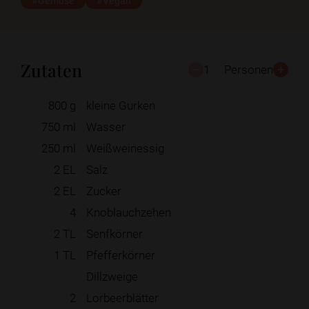
#Gemüse
#Vegan
Zutaten
1
Personen
800
g
kleine Gurken
750
ml
Wasser
250
ml
Weißweinessig
2
EL
Salz
2
EL
Zucker
4
Knoblauchzehen
2
TL
Senfkörner
1
TL
Pfefferkörner
Dillzweige
2
Lorbeerblätter