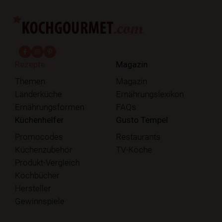
fab fa-facebook-f
fab fa-instagram
fab fa-pinterest
Rezepte
Magazin
Themen
Magazin
Länderküche
Ernährungslexikon
Ernährungsformen
FAQs
Küchenhelfer
Gusto Tempel
Promocodes
Restaurants
Küchenzubehör
TV-Köche
Produkt-Vergleich
Kochbücher
Hersteller
Gewinnspiele