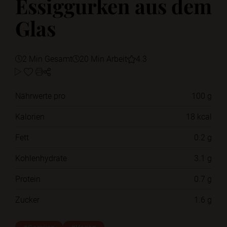
Essiggurken aus dem
Glas
2 Min Gesamt
20 Min Arbeit
4.3
Nährwerte pro
100 g
Kalorien
18 kcal
Fett
0.2 g
Kohlenhydrate
3.1 g
Protein
0.7 g
Zucker
1.6 g