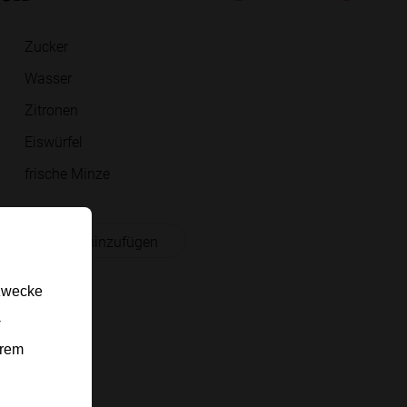
Zucker
Wasser
Zitronen
Eiswürfel
frische Minze
 Einkaufsliste hinzufügen
gzwecke
-
erem