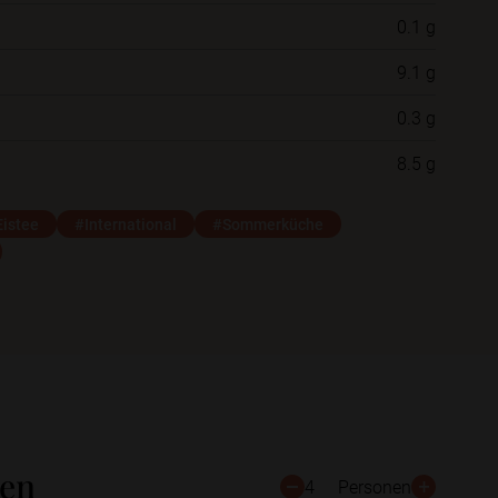
0.1 g
Neue Ordner
9.1 g
0.3 g
Schließen
Speichern
8.5 g
istee
#International
#Sommerküche
ten
4
Personen