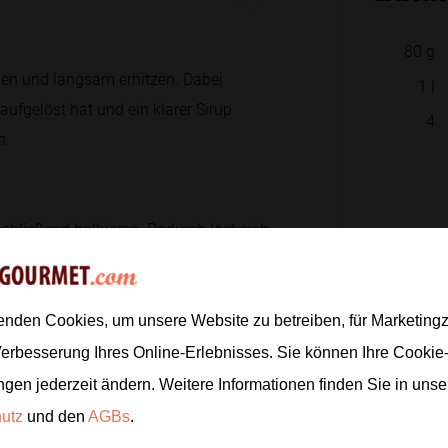
80
g
en und langsam erhitzen. Dabei
1
l
aufgelöst hat und ein klarer Sirup
4
n.
nschließend halbieren. Dadurch löst sich
n und den Saft durch ein feines Sieb
Zur
enden Cookies, um unsere Website zu betreiben, für Marketin
Verbesserung Ihres Online-Erlebnisses. Sie können Ihre Cookie
d direkt in die Karaffe geben.
ngen jederzeit ändern. Weitere Informationen finden Sie in uns
dadurch etwas kräftiger und frischer.
hutz
und den
AGBs
.