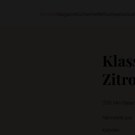
Rezepte
Magazin
Küchenhelfer
Kochpedia
Gus
Klas
Zitr
30 Min Gesa
Nährwerte pro
Kalorien