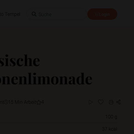
Suche
to Tempel
Login
sische
onenlimonade
mt
15 Min Arbeit
4
100 g
Willst du das Rezept in einem Ordner
37 kcal
speichern?