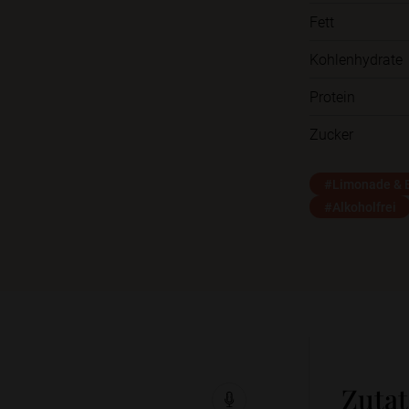
Fett
Kohlenhydrate
Protein
Zucker
#Limonade & E
#Alkoholfrei
Zuta