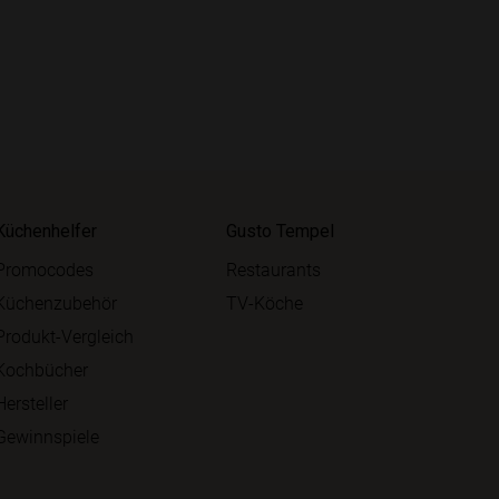
Küchenhelfer
Gusto Tempel
Promocodes
Restaurants
Küchenzubehör
TV-Köche
Produkt-Vergleich
Kochbücher
Hersteller
Gewinnspiele