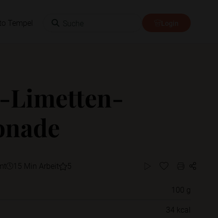
Suche
to Tempel
Login
-Limetten-
onade
mt
15 Min Arbeit
5
100 g
Willst du das Rezept in einem Ordner
34 kcal
speichern?