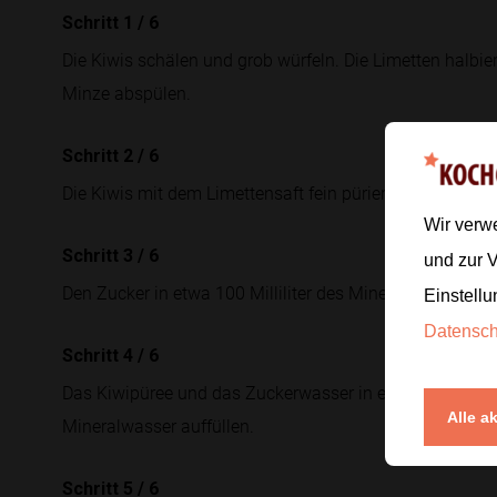
Schritt 1
/
6
Die Kiwis schälen und grob würfeln. Die Limetten halbie
Minze abspülen.
Schritt 2
/
6
Die Kiwis mit dem Limettensaft fein pürieren, bis eine g
Wir verw
Schritt 3
/
6
und zur 
Den Zucker in etwa 100 Milliliter des Mineralwassers un
Einstellu
Datensc
Schritt 4
/
6
Das Kiwipüree und das Zuckerwasser in eine große Kara
Alle a
Mineralwasser auffüllen.
Schritt 5
/
6