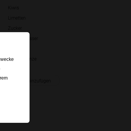
Kiwis
Limetten
Zucker
Mineralwasser
Eiswürfel
Frische Minze
gzwecke
-
erem
 Einkaufsliste hinzufügen