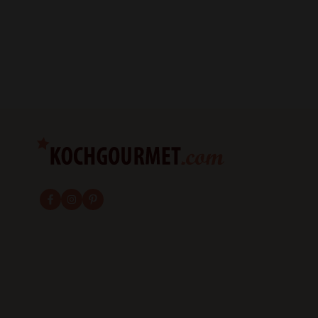
fab fa-facebook-f
fab fa-instagram
fab fa-pinterest