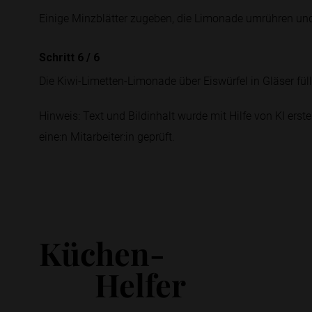
Einige Minzblätter zugeben, die Limonade umrühren und
Schritt 6
/
6
Die Kiwi-Limetten-Limonade über Eiswürfel in Gläser füll
Hinweis: Text und Bildinhalt wurde mit Hilfe von KI erstel
eine:n Mitarbeiter:in geprüft.
Küchen-
Helfer