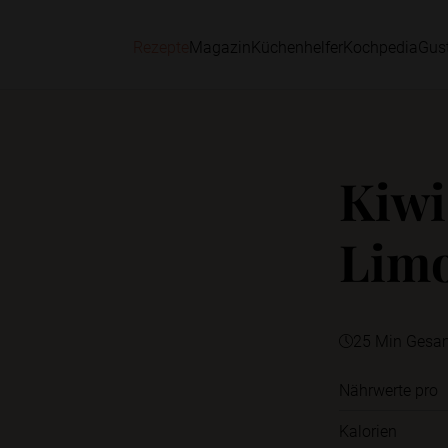
Rezepte
Magazin
Küchenhelfer
Kochpedia
Gus
Kiwi
Lim
25 Min Gesa
Nährwerte pro
Kalorien