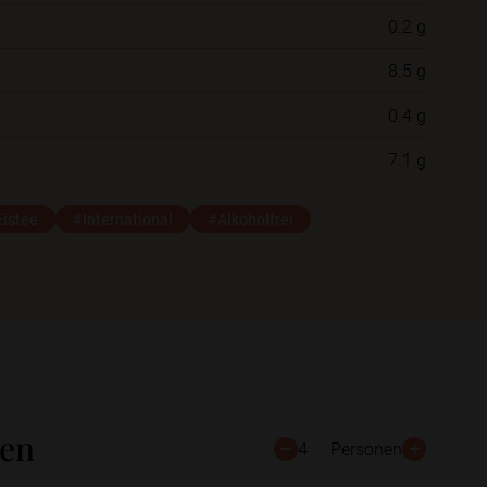
0.2 g
Neue Ordner
8.5 g
0.4 g
Schließen
Speichern
7.1 g
istee
#International
#Alkoholfrei
ten
4
Personen