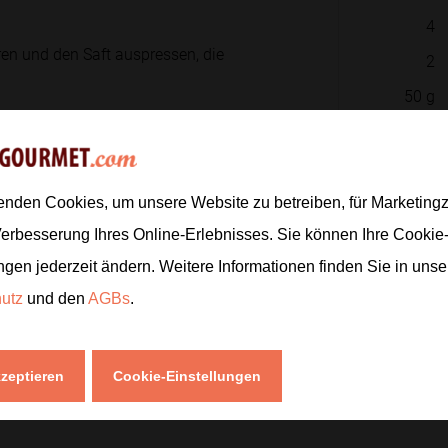
4
ren und den Saft auspressen, die
2
50
g
800
ml
latte Masse entsteht.
enden Cookies, um unsere Website zu betreiben, für Marketin
Verbesserung Ihres Online-Erlebnisses. Sie können Ihre Cookie
ter Rühren auflösen.
ngen jederzeit ändern. Weitere Informationen finden Sie in uns
Zur
hutz
und den
AGBs
.
ffe geben und mit dem restlichen
kzeptieren
Cookie-Einstellungen