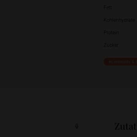
Fett
Kohlenhydrate
Protein
Zucker
#Limonade & E
Zuta