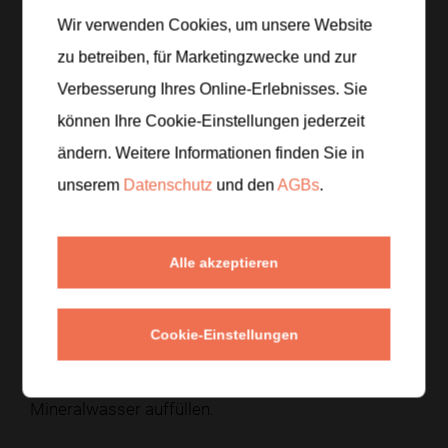
Die Kirschen waschen, halbieren und entsteinen. Die
Wir verwenden Cookies, um unsere Website
Zitrone halbieren und den Saft auspressen.
zu betreiben, für Marketingzwecke und zur
Verbesserung Ihres Online-Erlebnisses. Sie
Schritt 2
/
6
können Ihre Cookie-Einstellungen jederzeit
Die entsteinten Kirschen mit dem Zitronensaft
ändern. Weitere Informationen finden Sie in
pürieren und das Püree durch ein Sieb streichen.
unserem
Datenschutz
und den
AGBs
.
Schritt 3
/
6
Den Zucker in etwa 100 Milliliter des
Alle akzeptieren
Mineralwassers unter Rühren auflösen.
Schritt 4
/
6
Cookie-Einstellungen
Das Kirschpüree und das Zuckerwasser in eine
große Karaffe geben und mit dem restlichen
Mineralwasser auffüllen.