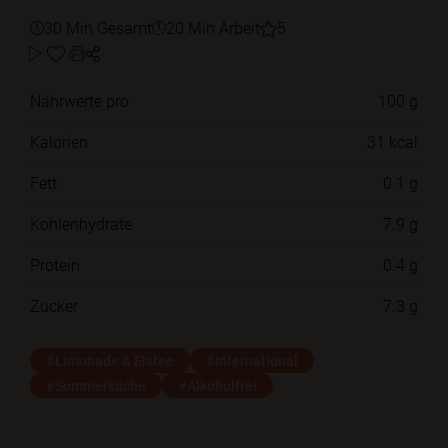
30 Min Gesamt
20 Min Arbeit
5
Nährwerte pro
100 g
Kalorien
31 kcal
Fett
0.1 g
Kohlenhydrate
7.9 g
Protein
0.4 g
Zucker
7.3 g
#Limonade & Eistee
#International
#Sommerküche
#Alkoholfrei