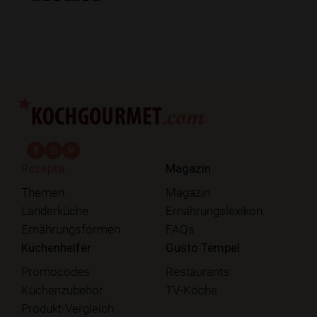
fab fa-facebook-f
fab fa-instagram
fab fa-pinterest
Rezepte
Magazin
Themen
Magazin
Länderküche
Ernährungslexikon
Ernährungsformen
FAQs
Küchenhelfer
Gusto Tempel
Promocodes
Restaurants
Küchenzubehör
TV-Köche
Produkt-Vergleich