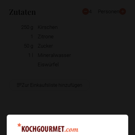
Zutaten
4
Personen
250
g
Kirschen
1
Zitrone
50
g
Zucker
1
l
Mineralwasser
Eiswürfel
Zur Einkaufsliste hinzufügen
Zubereitung
Schritt 1
/
6