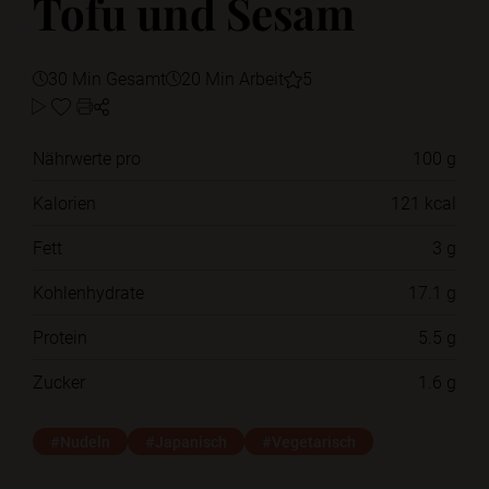
Tofu und Sesam
30 Min Gesamt
20 Min Arbeit
5
Nährwerte pro
100 g
Kalorien
121 kcal
Fett
3 g
Kohlenhydrate
17.1 g
Protein
5.5 g
Zucker
1.6 g
#Nudeln
#Japanisch
#Vegetarisch