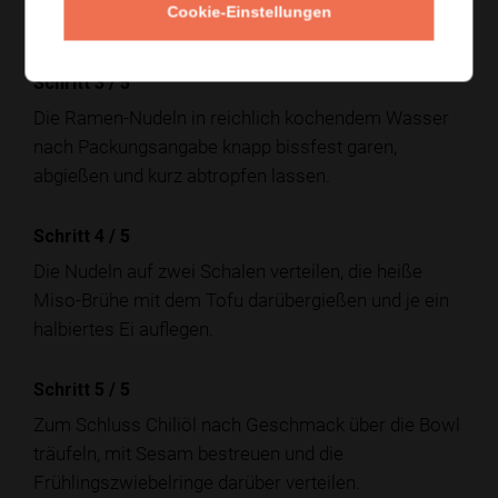
Cookie-Einstellungen
Tofu darin warm ziehen lassen.
Schritt 3
/
5
Die Ramen-Nudeln in reichlich kochendem Wasser
nach Packungsangabe knapp bissfest garen,
abgießen und kurz abtropfen lassen.
Schritt 4
/
5
Die Nudeln auf zwei Schalen verteilen, die heiße
Miso-Brühe mit dem Tofu darübergießen und je ein
halbiertes Ei auflegen.
Schritt 5
/
5
Zum Schluss Chiliöl nach Geschmack über die Bowl
träufeln, mit Sesam bestreuen und die
Frühlingszwiebelringe darüber verteilen.