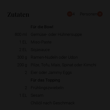
Zutaten
4
Personen
Für die Bowl
800
ml
Gemüse- oder Hühnersuppe
1
EL
Miso-Paste
2
EL
Sojasauce
300
g
Ramen-Nudeln oder Udon
200
g
Pilze, Tofu, Mais, Spinat oder Kimchi
2
Eier oder Jammy Eggs
Für das Topping
2
Frühlingszwiebeln
1
EL
Sesam
Chiliöl nach Geschmack