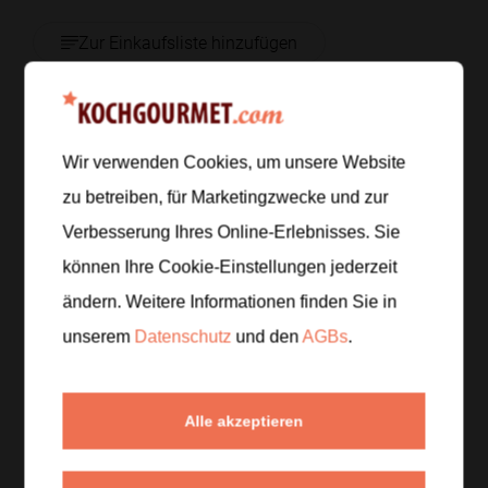
Zur Einkaufsliste hinzufügen
Zubereitung
Wir verwenden Cookies, um unsere Website
zu betreiben, für Marketingzwecke und zur
Schritt 1
/
5
Verbesserung Ihres Online-Erlebnisses. Sie
Den Tofu abtropfen lassen und in Würfel schneiden.
können Ihre Cookie-Einstellungen jederzeit
Die Eier in
6 bis 7 Minuten
wachsweich kochen,
abschrecken, pellen und halbieren.
ändern. Weitere Informationen finden Sie in
Frühlingszwiebeln in feine Ringe schneiden.
unserem
Datenschutz
und den
AGBs
.
Schritt 2
/
5
Die Gemüse- oder Hühnersuppe in einem Topf
Alle akzeptieren
erhitzen. Sobald sie heiß ist, aber nicht mehr stark
kocht, Miso-Paste und Sojasauce einrühren und den