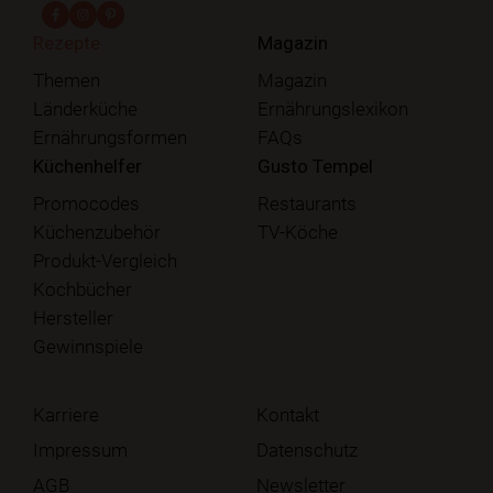
fab fa-facebook-f
fab fa-instagram
fab fa-pinterest
Rezepte
Magazin
Themen
Magazin
Länderküche
Ernährungslexikon
Ernährungsformen
FAQs
Küchenhelfer
Gusto Tempel
Promocodes
Restaurants
Küchenzubehör
TV-Köche
Produkt-Vergleich
Kochbücher
Hersteller
Gewinnspiele
Karriere
Kontakt
Impressum
Datenschutz
AGB
Newsletter