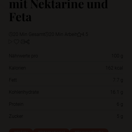
mit Nektarine und
Feta
20 Min Gesamt
20 Min Arbeit
4.5
Nährwerte pro
100 g
Kalorien
162 kcal
Fett
7.7 g
Kohlenhydrate
16.1 g
Protein
6 g
Zucker
5 g