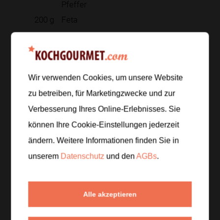
Pfeffer
200
g
Feta
Zur Einkaufsliste hinzufügen
Wir verwenden Cookies, um unsere Website
zu betreiben, für Marketingzwecke und zur
Zubereitung
Verbesserung Ihres Online-Erlebnisses. Sie
können Ihre Cookie-Einstellungen jederzeit
Schritt 1
/
5
ändern. Weitere Informationen finden Sie in
Kichererbsen in ein Sieb geben, gründlich abspülen
und abtropfen lassen. Nektarinen waschen,
unserem
Datenschutz
und den
AGBs
.
entkernen und in Spalten schneiden.
Alle akzeptieren
Schritt 2
/
5
Paprika entkernen und in kleine Würfel schneiden.