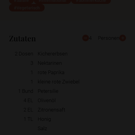
#Salate
#International
#Sommerküche
#Vegetarisch
Zutaten
4
Personen
2
Dosen
Kichererbsen
3
Nektarinen
1
rote Paprika
1
kleine rote Zwiebel
1
Bund
Petersilie
4
EL
Olivenöl
2
EL
Zitronensaft
1
TL
Honig
Salz