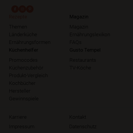
fab fa-facebook-f
fab fa-instagram
fab fa-pinterest
Rezepte
Magazin
Themen
Magazin
Länderküche
Ernährungslexikon
Ernährungsformen
FAQs
Küchenhelfer
Gusto Tempel
Promocodes
Restaurants
Küchenzubehör
TV-Köche
Produkt-Vergleich
Kochbücher
Hersteller
Gewinnspiele
Karriere
Kontakt
Impressum
Datenschutz