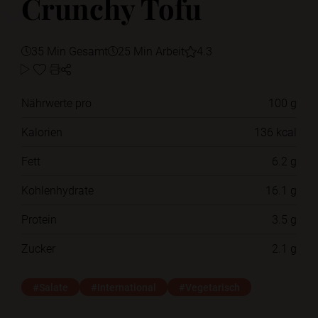
Crunchy Tofu
35 Min Gesamt
25 Min Arbeit
4.3
Nährwerte pro
100 g
Kalorien
136 kcal
Fett
6.2 g
Kohlenhydrate
16.1 g
Protein
3.5 g
Zucker
2.1 g
#Salate
#International
#Vegetarisch