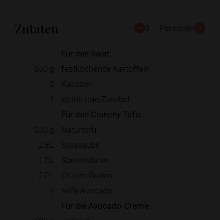
Zutaten
3
Personen
Für den Salat
650
g
festkochende Kartoffeln
2
Karotten
1
kleine rote Zwiebel
Für den Crunchy Tofu:
250
g
Naturtofu
2
EL
Sojasauce
1
EL
Speisestärke
2
EL
Öl zum Braten
1
reife Avocado
Für die Avocado-Creme