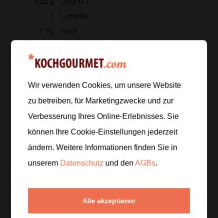
120
g
Joghurt
1
Limette
1
TL
Senf
Salz und Pfeffer
frische Kräuter
Wir verwenden Cookies, um unsere Website
Zur Einkaufsliste hinzufügen
zu betreiben, für Marketingzwecke und zur
Verbesserung Ihres Online-Erlebnisses. Sie
können Ihre Cookie-Einstellungen jederzeit
Zubereitung
ändern. Weitere Informationen finden Sie in
unserem
Datenschutz
und den
AGBs
.
Schritt 1
/
5
Kartoffeln in Salzwasser gar kochen, ausdampfen
lassen und in Scheiben schneiden.
Alle akzeptieren