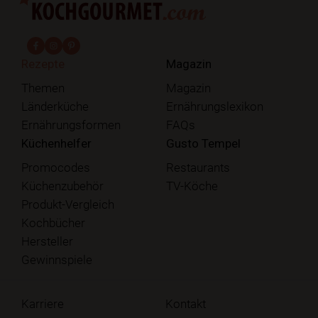
fab fa-facebook-f
fab fa-instagram
fab fa-pinterest
Rezepte
Magazin
Themen
Magazin
Länderküche
Ernährungslexikon
Ernährungsformen
FAQs
Küchenhelfer
Gusto Tempel
Promocodes
Restaurants
Küchenzubehör
TV-Köche
Produkt-Vergleich
Kochbücher
Hersteller
Gewinnspiele
Karriere
Kontakt