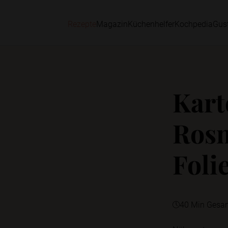
Rezepte
Magazin
Küchenhelfer
Kochpedia
Gus
Kart
Rosm
Foli
40 Min Gesa