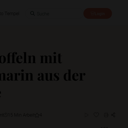
Suche
to Tempel
Login
offeln mit
arin aus der
e
mt
15 Min Arbeit
4