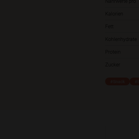
Nährwerte pro
Kalorien
Fett
Kohlenhydrate
Protein
Zucker
#Snack
#I