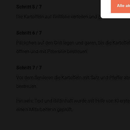
Alle a
Schritt 5
/
7
Die Kartoffeln auf Grillfolie verteilen und gut verschließe
Schritt 6
/
7
Päckchen auf den Grill legen und garen, bis die Kartoffe
öffnen und mit Petersilie bestreuen.
Schritt 7
/
7
Vor dem Servieren die Kartoffeln mit Salz und Pfeffer ab
bestreuen.
Hinweis: Text und Bildinhalt wurde mit Hilfe von KI erstel
eine:n Mitarbeiter:in geprüft.