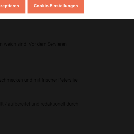
kzeptieren
Cookie-Einstellungen
n.
ln weich sind. Vor dem Servieren
schmecken und mit frischer Petersilie
lt / aufbereitet und redaktionell durch