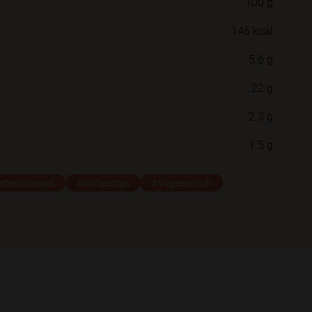
100 g
Willst du das Rezept in einem Ordner
146 kcal
speichern?
5.6 g
Neue Ordner
22 g
2.3 g
Schließen
Speichern
1.5 g
nternational
#Grillpartys
#Vegetarisch