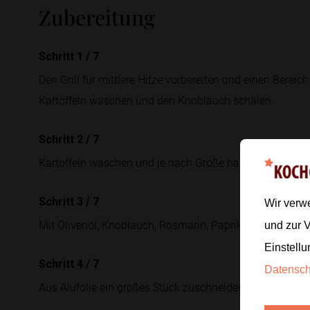
Zubereitung
Schritt 1
/
7
Den Grill für mittlere Hitze vorbereiten und einen Bereich
Kartoffeln waschen und den Knoblauch schälen.
Schritt 2
/
7
Kartoffeln waschen und je nach Größe halbieren oder vie
Schritt 3
/
7
Wir verw
Mit Olivenöl, Knoblauch, Rosmarin, Paprikapulver, Salz
und zur 
Einstellu
Schritt 4
/
7
Datensc
Aus Alufolie ein großes Stück zuschneiden und die gewü