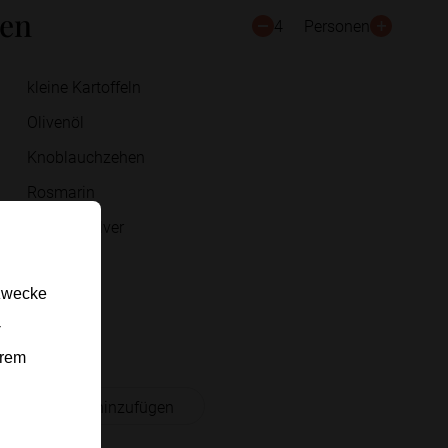
ten
4
Personen
kleine Kartoffeln
Olivenöl
Knoblauchzehen
Rosmarin
Paprikapulver
Salz
gzwecke
Pfeffer
-
Petersilie
erem
 Einkaufsliste hinzufügen