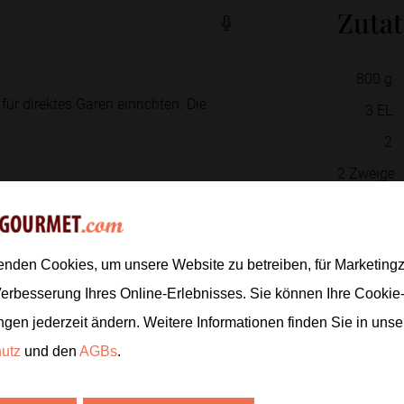
Zuta
800
g
 für direktes Garen einrichten. Die
3
EL
2
2
Zweige
1
TL
rteln.
enden Cookies, um unsere Website zu betreiben, für Marketin
 und Pfeffer vermengen.
Verbesserung Ihres Online-Erlebnisses. Sie können Ihre Cookie
1
EL
ngen jederzeit ändern. Weitere Informationen finden Sie in uns
hutz
und den
AGBs
.
Zur
rzten Kartoffeln mittig daraufgeben.