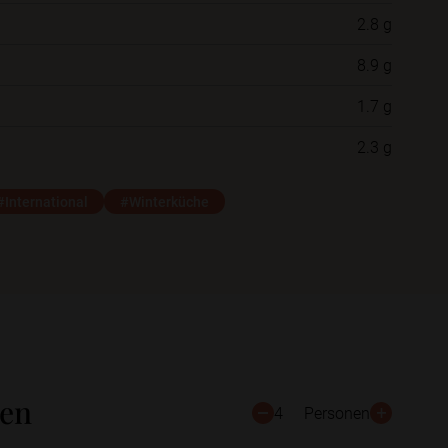
2.8 g
Neue Ordner
8.9 g
1.7 g
Schließen
Speichern
2.3 g
#International
#Winterküche
ten
4
Personen