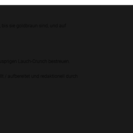
, bis sie goldbraun sind, und auf
nusprigen Lauch-Crunch bestreuen.
lt / aufbereitet und redaktionell durch