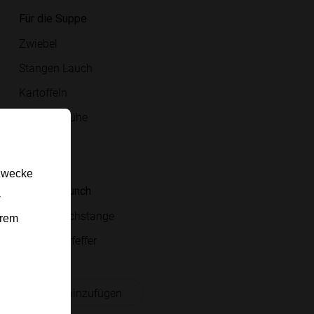
Für die Suppe
Zwiebel
Stangen Lauch
Kartoffeln
Gemüsebrühe
Obers
Butter
gzwecke
Für den Crunch
-
kleine Lauchstange
erem
Salz und Pfeffer
 Einkaufsliste hinzufügen