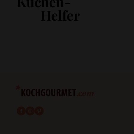
Küchen-
Helfer
fab fa-facebook-f
fab fa-instagram
fab fa-pinterest