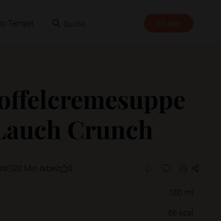
Suche
to Tempel
Login
offelcremesuppe
Lauch Crunch
mt
20 Min Arbeit
0
100 ml
Willst du das Rezept in einem Ordner
66 kcal
speichern?