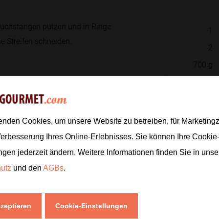
Lauchstangen putzen und in Ringe
1
e Streifen schneiden.
2
700
g
850
ml
e Lauchringe darin bei mittlerer Hitze
100
ml
2
EL
enden Cookies, um unsere Website zu betreiben, für Marketin
Verbesserung Ihres Online-Erlebnisses. Sie können Ihre Cookie
ießen und alles
20 Minuten
köcheln
1
ngen jederzeit ändern. Weitere Informationen finden Sie in uns
hutz
und den
AGBs
.
cremig ist. Mit Salz und Pfeffer
Zur
kzeptieren
Cookie-Einstellungen