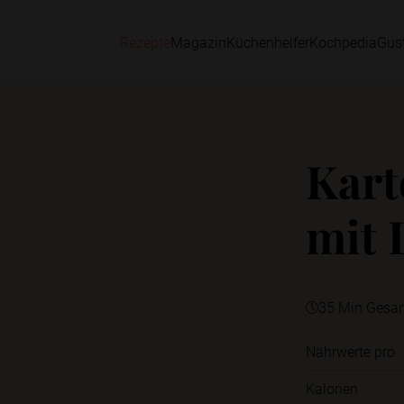
Rezepte
Magazin
Küchenhelfer
Kochpedia
Gus
Kart
mit 
35 Min Gesa
Nährwerte pro
Kalorien