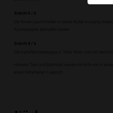
Schritt 5
/
6
Die feinen Lauchstreifen in etwas Butter knusprig braten
Küchenpapier abtropfen lassen.
Schritt 6
/
6
Die Kartoffelcremesuppe in Teller füllen und mit dem k
Hinweis: Text und Bildinhalt wurde mit Hilfe von KI erstel
eine:n Mitarbeiter:in geprüft.