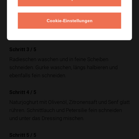
Schritt 2
/
5
Kartoffeln noch lauwarm pellen und in Scheiben
Cookie-Einstellungen
schneiden. Vollständig abkühlen lassen, damit der
Salat später frisch und nicht schwer wirkt.
Schritt 3
/
5
Radieschen waschen und in feine Scheiben
schneiden. Gurke waschen, längs halbieren und
ebenfalls fein schneiden.
Schritt 4
/
5
Naturjoghurt mit Olivenöl, Zitronensaft und Senf glatt
rühren. Schnittlauch und Petersilie fein schneiden
und unter das Dressing mischen.
Schritt 5
/
5