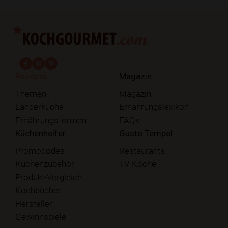
fab fa-facebook-f
fab fa-instagram
fab fa-pinterest
Rezepte
Magazin
Themen
Magazin
Länderküche
Ernährungslexikon
Ernährungsformen
FAQs
Küchenhelfer
Gusto Tempel
Promocodes
Restaurants
Küchenzubehör
TV-Köche
Produkt-Vergleich
Kochbücher
Hersteller
Gewinnspiele