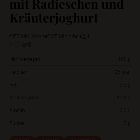
mit Radieschen und
Kräuterjoghurt
55 Min Gesamt
25 Min Arbeit
4
Nährwerte pro
100 g
Kalorien
96 kcal
Fett
3.3 g
Kohlenhydrate
13.1 g
Protein
2.6 g
Zucker
2 g