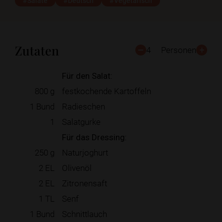
#Salate
#Deutsch
#Vegetarisch
Zutaten
4
Personen
Für den Salat:
800
g
festkochende Kartoffeln
1
Bund
Radieschen
1
Salatgurke
Für das Dressing:
250
g
Naturjoghurt
2
EL
Olivenöl
2
EL
Zitronensaft
1
TL
Senf
1
Bund
Schnittlauch