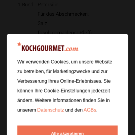
1
Bund
Petersilie
Für das Abschmecken:
Salz
frisch gemahlener Pfeffer
Zur Einkaufsliste hinzufügen
Wir verwenden Cookies, um unsere Website
zu betreiben, für Marketingzwecke und zur
Verbesserung Ihres Online-Erlebnisses. Sie
Zubereitung
können Ihre Cookie-Einstellungen jederzeit
Schritt 1
/
5
ändern. Weitere Informationen finden Sie in
Kartoffeln gründlich waschen und in Salzwasser je
unserem
Datenschutz
und den
AGBs
.
nach Größe etwa
20 bis 25 Minuten
gar kochen.
Danach abgießen und ausdampfen lassen.
Alle akzeptieren