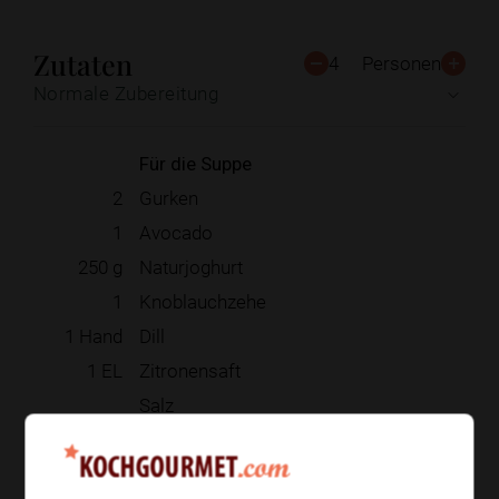
Zutaten
4
Personen
Normale Zubereitung
Für die Suppe
2
Gurken
1
Avocado
250
g
Naturjoghurt
1
Knoblauchzehe
1
Hand
Dill
1
EL
Zitronensaft
Salz
Pfeffer