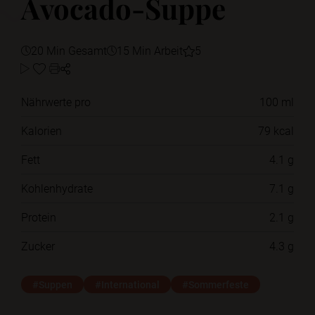
Avocado-Suppe
20 Min Gesamt
15 Min Arbeit
5
Nährwerte pro
100 ml
Kalorien
79 kcal
Fett
4.1 g
Kohlenhydrate
7.1 g
Protein
2.1 g
Zucker
4.3 g
#Suppen
#International
#Sommerfeste