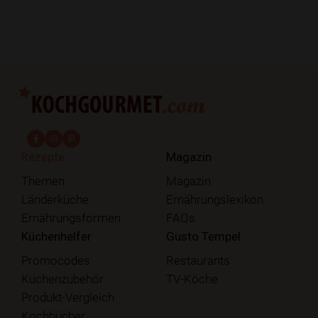
fab fa-facebook-f
fab fa-instagram
fab fa-pinterest
Rezepte
Magazin
Themen
Magazin
Länderküche
Ernährungslexikon
Ernährungsformen
FAQs
Küchenhelfer
Gusto Tempel
Promocodes
Restaurants
Küchenzubehör
TV-Köche
Produkt-Vergleich
Kochbücher