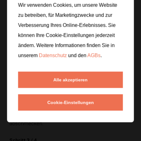
Zur Einkaufsliste hinzufügen
Wir verwenden Cookies, um unsere Website
zu betreiben, für Marketingzwecke und zur
Verbesserung Ihres Online-Erlebnisses. Sie
können Ihre Cookie-Einstellungen jederzeit
Zubereitung
ändern. Weitere Informationen finden Sie in
Schritt 1
/
4
unserem
Datenschutz
und den
AGBs
.
Die Gurken grob würfeln und zusammen mit
Avocado, Naturjoghurt, Knoblauch und Dill in einen
Mixer geben.
Alle akzeptieren
Schritt 2
/
4
Cookie-Einstellungen
Alles fein pürieren, bis eine cremige Konsistenz
entsteht, und mit Zitronensaft, Salz und Pfeffer
abschmecken.
Schritt 3
/
4