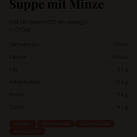
Suppe mit Minze
45 Min Gesamt
20 Min Arbeit
4
Nährwerte pro
100 ml
Kalorien
84 kcal
Fett
3.1 g
Kohlenhydrate
10.2 g
Protein
3.4 g
Zucker
4.1 g
#Suppen
#International
#Sommerküche
#Vegetarisch