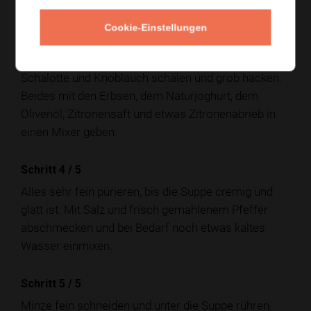
stellen.
Cookie-Einstellungen
Schritt 3
/
5
Schalotte und Knoblauch schälen und grob hacken.
Beides mit den Erbsen, dem Naturjoghurt, dem
Olivenöl, Zitronensaft und etwas Zitronenabrieb in
einen Mixer geben.
Schritt 4
/
5
Alles sehr fein pürieren, bis die Suppe cremig und
glatt ist. Mit Salz und frisch gemahlenem Pfeffer
abschmecken und bei Bedarf noch etwas kaltes
Wasser einmixen.
Schritt 5
/
5
Minze fein schneiden und unter die Suppe rühren.