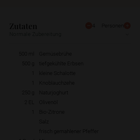
Zutaten
4
Personen
Normale Zubereitung
500
ml
Gemüsebrühe
500
g
tiefgekühlte Erbsen
1
kleine Schalotte
1
Knoblauchzehe
250
g
Naturjoghurt
2
EL
Olivenöl
1
Bio-Zitrone
Salz
frisch gemahlener Pfeffer