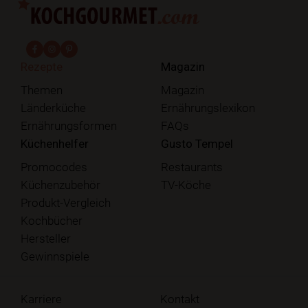
fab fa-facebook-f
fab fa-instagram
fab fa-pinterest
Rezepte
Magazin
Themen
Magazin
Länderküche
Ernährungslexikon
Ernährungsformen
FAQs
Küchenhelfer
Gusto Tempel
Promocodes
Restaurants
Küchenzubehör
TV-Köche
Produkt-Vergleich
Kochbücher
Hersteller
Gewinnspiele
Karriere
Kontakt