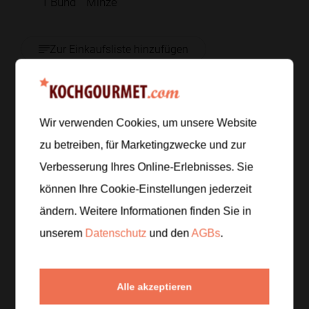
1
Bund
Minze
Zur Einkaufsliste hinzufügen
Zubereitung
Wir verwenden Cookies, um unsere Website
zu betreiben, für Marketingzwecke und zur
Schritt 1
/
5
Verbesserung Ihres Online-Erlebnisses. Sie
Die Gemüsebrühe in einem Topf aufkochen. Die
können Ihre Cookie-Einstellungen jederzeit
Erbsen dazugeben und
3 bis 4 Minuten
garen, bis sie
ändern. Weitere Informationen finden Sie in
weich sind, aber ihre kräftige Farbe behalten.
unserem
Datenschutz
und den
AGBs
.
Schritt 2
/
5
Erbsen samt Brühe in eine Schüssel umfüllen und
Alle akzeptieren
kurz abkühlen lassen. Für eine besonders frische
Suppe kannst du die Schüssel in kaltes Wasser