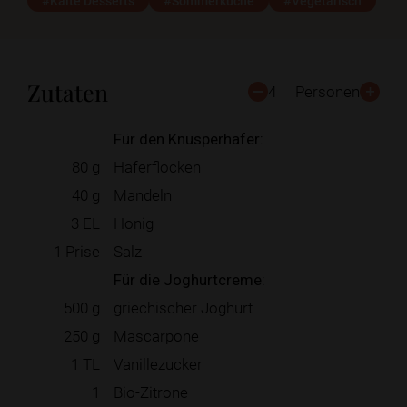
#Kalte Desserts
#Sommerküche
#Vegetarisch
Zutaten
4
Personen
Für den Knusperhafer:
80
g
Haferflocken
40
g
Mandeln
3
EL
Honig
1
Prise
Salz
Für die Joghurtcreme:
500
g
griechischer Joghurt
250
g
Mascarpone
1
TL
Vanillezucker
1
Bio-Zitrone