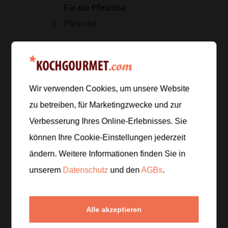
Für die Pfirsiche:
3
Pfirsiche
Zur Einkaufsliste hinzufügen
Wir verwenden Cookies, um unsere Website
zu betreiben, für Marketingzwecke und zur
Zubereitung
Verbesserung Ihres Online-Erlebnisses. Sie
Schritt 1
/
5
können Ihre Cookie-Einstellungen jederzeit
Haferflocken und Mandeln in einer Pfanne ohne Fett
ändern. Weitere Informationen finden Sie in
4 bis 5 Minuten
rösten, bis sie leicht duften. 1 EL
unserem
Datenschutz
und den
AGBs
.
Honig und eine Prise Salz einrühren und abkühlen
lassen.
Alle akzeptieren
Schritt 2
/
5