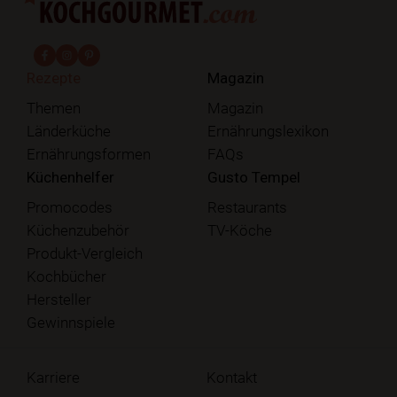
fab fa-facebook-f
fab fa-instagram
fab fa-pinterest
Rezepte
Magazin
Themen
Magazin
Länderküche
Ernährungslexikon
Ernährungsformen
FAQs
Küchenhelfer
Gusto Tempel
Promocodes
Restaurants
Küchenzubehör
TV-Köche
Produkt-Vergleich
Kochbücher
Hersteller
Gewinnspiele
Karriere
Kontakt