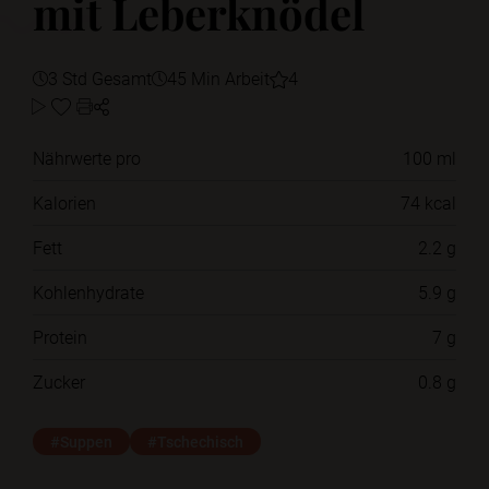
mit Leberknödel
3 Std Gesamt
45 Min Arbeit
4
Nährwerte pro
100 ml
Kalorien
74 kcal
Fett
2.2 g
Kohlenhydrate
5.9 g
Protein
7 g
Zucker
0.8 g
#Suppen
#Tschechisch