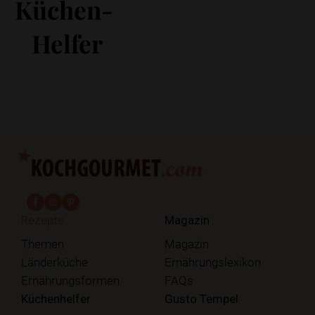
Küchen-
Helfer
fab fa-facebook-f
fab fa-instagram
fab fa-pinterest
Rezepte
Magazin
Themen
Magazin
Länderküche
Ernährungslexikon
Ernährungsformen
FAQs
Küchenhelfer
Gusto Tempel