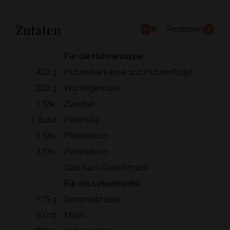
Zutaten
8
Personen
Für die Hühnersuppe
400
g
Hühnerkarkasse und Hühnerflügel
200
g
Wurzelgemüse
1
Stk.
Zwiebel
1
Bund
Petersilie
6
Stk.
Pfefferkorn
3
Stk.
Pimentkorn
Salz nach Geschmack
Für die Leberknödel
175
g
Semmelbrösel
50
ml
Milch