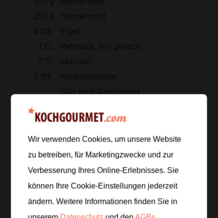
250
g
Hühnerleber
250
g
Hühnerbrust
4
Stk.
Eigelb
1
EL
Petersilie, fein gehackt
2
TL
Majoran
3
Stk.
Knoblauchzehe
Salz nach Geschmack
Frisch gemahlener schwarzer Pfeffer
Zur Einkaufsliste hinzufügen
Wir verwenden Cookies, um unsere Website
zu betreiben, für Marketingzwecke und zur
Verbesserung Ihres Online-Erlebnisses. Sie
können Ihre Cookie-Einstellungen jederzeit
Zubereitung
ändern. Weitere Informationen finden Sie in
Schritt 1
/
5
unserem
Datenschutz
und den
AGBs
.