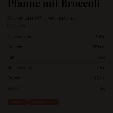
Pfanne mit Broccoli
40 Min Gesamt
15 Min Arbeit
4.3
Nährwerte pro
100 g
Kalorien
95 kcal
Fett
3.8 g
Kohlenhydrate
2.4 g
Protein
12.9 g
Zucker
1.4 g
#Snack
#International