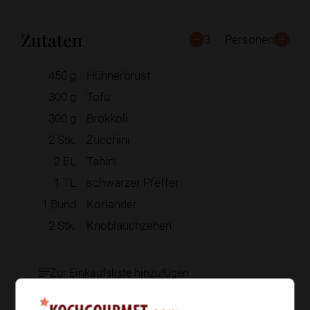
Zutaten
3
Personen
450
g
Hühnerbrust
300
g
Tofu
300
g
Brokkoli
2
Stk.
Zucchini
2
EL
Tahini
1
TL
schwarzer Pfeffer
1
Bund
Koriander
2
Stk.
Knoblauchzehen
Zur Einkaufsliste hinzufügen