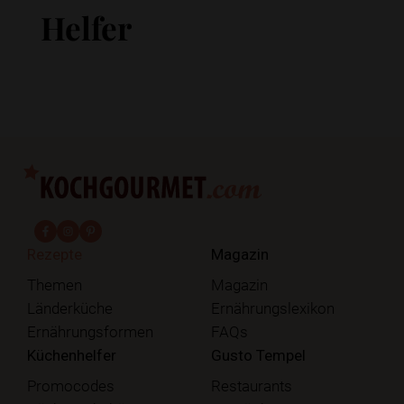
Helfer
fab fa-facebook-f
fab fa-instagram
fab fa-pinterest
Rezepte
Magazin
Themen
Magazin
Länderküche
Ernährungslexikon
Ernährungsformen
FAQs
Küchenhelfer
Gusto Tempel
Promocodes
Restaurants