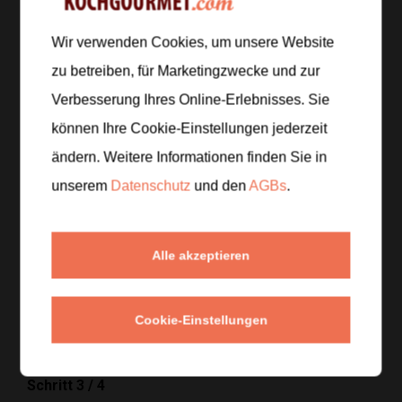
Zubereitung
Wir verwenden Cookies, um unsere Website
zu betreiben, für Marketingzwecke und zur
Schritt 1
/
4
Verbesserung Ihres Online-Erlebnisses. Sie
Schneide die Hühnerbrust in Streifen und den Tofu in
können Ihre Cookie-Einstellungen jederzeit
Würfel. Wasche den Brokkoli und teile ihn in
ändern. Weitere Informationen finden Sie in
Röschen, schneide die Zucchini in Halbmonde.
unserem
Datenschutz
und den
AGBs
.
Schäle den Knoblauch und hacke ihn fein, zupfe den
Koriander.
Alle akzeptieren
Schritt 2
/
4
Brate die Hühnerbruststreifen mit dem Tofu und
dem Knoblauch in einer großen Pfanne rundum an,
Cookie-Einstellungen
bis alles Farbe bekommt.
Schritt 3
/
4