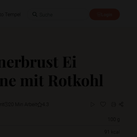
Suche
to Tempel
Login
erbrust Ei
ne mit Rotkohl
mt
20 Min Arbeit
4.3
100 g
Willst du das Rezept in einem Ordner
91 kcal
speichern?