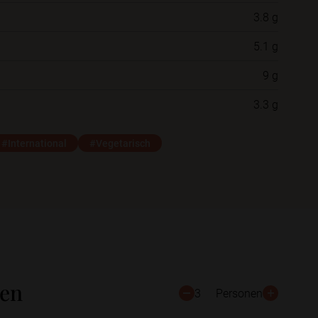
3.8 g
Neue Ordner
5.1 g
9 g
Schließen
Speichern
3.3 g
#International
#Vegetarisch
ten
3
Personen