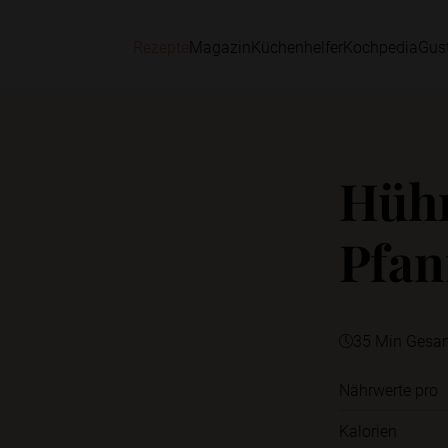
Rezepte
Magazin
Küchenhelfer
Kochpedia
Gus
Hühn
Pfan
35 Min Gesa
Nährwerte pro
Kalorien