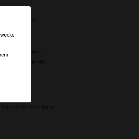
Eier
Hühnerbrust
Rotkohl
gzwecke
Fenchel
-
Tomatensauce
erem
schwarzer Pfeffer
Basilikum
Schalotten
 Einkaufsliste hinzufügen