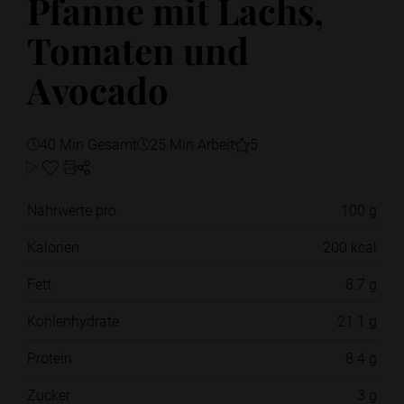
Pfanne mit Lachs,
Tomaten und
Avocado
40 Min Gesamt
25 Min Arbeit
5
Nährwerte pro
100 g
Kalorien
200 kcal
Fett
8.7 g
Kohlenhydrate
21.1 g
Protein
8.4 g
Zucker
3 g