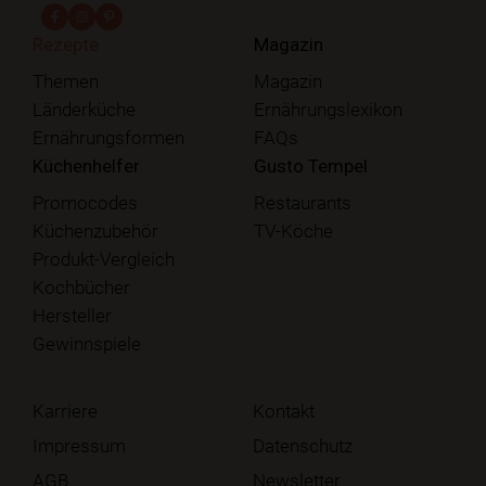
fab fa-facebook-f
fab fa-instagram
fab fa-pinterest
Rezepte
Magazin
Themen
Magazin
Länderküche
Ernährungslexikon
Ernährungsformen
FAQs
Küchenhelfer
Gusto Tempel
Promocodes
Restaurants
Küchenzubehör
TV-Köche
Produkt-Vergleich
Kochbücher
Hersteller
Gewinnspiele
Karriere
Kontakt
Impressum
Datenschutz
AGB
Newsletter