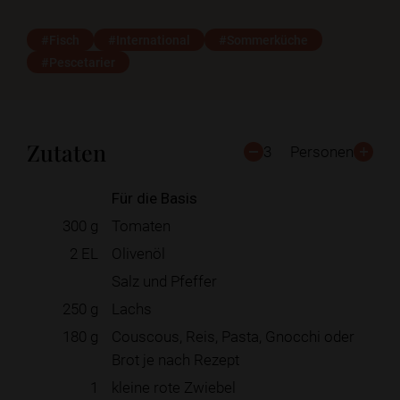
#Fisch
#International
#Sommerküche
#Pescetarier
Zutaten
3
Personen
Für die Basis
300
g
Tomaten
2
EL
Olivenöl
Salz und Pfeffer
250
g
Lachs
180
g
Couscous, Reis, Pasta, Gnocchi oder
Brot je nach Rezept
1
kleine rote Zwiebel