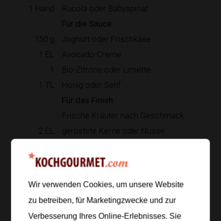
1
Hand
Rucola oder Babyspinat
Für die Sauce
150
g
Joghurt oder Frischkäse
1
EL
Avocado-Creme
1
Bio-Zitrone oder Limette
1
TL
Honig oder Senf
Für das Finish
Frische Kräuter nach Geschmack
2
EL
geröstete Kerne oder Nüsse
Zur Einkaufsliste hinzufügen
Wir verwenden Cookies, um unsere Website
zu betreiben, für Marketingzwecke und zur
Zubereitung
Verbesserung Ihres Online-Erlebnisses. Sie