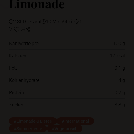
Limonade
2 Std Gesamt
10 Min Arbeit
4
Nährwerte pro
100 g
Kalorien
17 kcal
Fett
0.1 g
Kohlenhydrate
4 g
Protein
0.2 g
Zucker
3.8 g
#Limonade & Eistee
#International
#Sommerfeste
#Vegetarisch