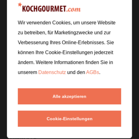
Schritt 1
/
6
Die Holunderblütendolden vorsichtig abschütteln,
Wir verwenden Cookies, um unsere Website
um Insekten zu entfernen. Die Zitronen in Scheiben
zu betreiben, für Marketingzwecke und zur
schneiden.
Verbesserung Ihres Online-Erlebnisses. Sie
können Ihre Cookie-Einstellungen jederzeit
Schritt 2
/
6
Das Wasser mit dem Zucker kurz aufkochen, bis
ändern. Weitere Informationen finden Sie in
sich der Zucker gelöst hat, dann leicht abkühlen
unserem
Datenschutz
und den
AGBs
.
lassen.
Schritt 3
/
6
Alle akzeptieren
Die Holunderblütendolden und die Zitronenscheiben
in das warme Zuckerwasser geben und zugedeckt
Cookie-Einstellungen
mehrere Stunden ziehen lassen.
Schritt 4
/
6