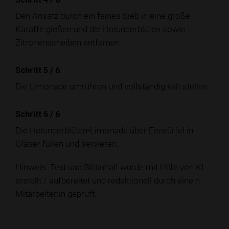
Den Ansatz durch ein feines Sieb in eine große
Karaffe gießen und die Holunderblüten sowie
Zitronenscheiben entfernen.
Schritt 5
/
6
Die Limonade umrühren und vollständig kalt stellen.
Schritt 6
/
6
Die Holunderblüten-Limonade über Eiswürfel in
Gläser füllen und servieren.
Hinweis: Text und Bildinhalt wurde mit Hilfe von KI
erstellt / aufbereitet und redaktionell durch eine:n
Mitarbeiter:in geprüft.