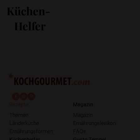
Küchen-
Helfer
fab fa-facebook-f
fab fa-instagram
fab fa-pinterest
Rezepte
Magazin
Themen
Magazin
Länderküche
Ernährungslexikon
Ernährungsformen
FAQs
Küchenhelfer
Gusto Tempel