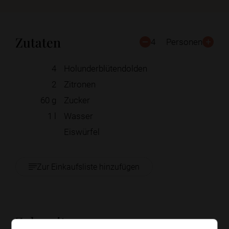
Zutaten
4
Personen
4
Holunderblütendolden
2
Zitronen
60
g
Zucker
1
l
Wasser
Eiswürfel
Zur Einkaufsliste hinzufügen
Zubereitung